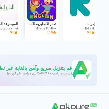
إدراك
تعلم الانجليزيه للاطفال
الموسوعة الح
Miracle FunBox
Edraak
9.6
10.0
9.8
قم بتنزيل سريع وآمن بالغاية عبر تطبيق re
قم بتثبيت ملفات XAPK/APK بنقرة واحدة على أندرويد!