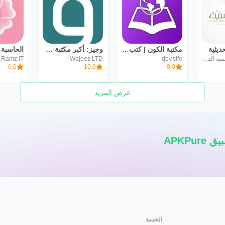
ديثية
مكتبة الكون | كتب وروايات
وجيز: أكبر مكتبة محتوى صوتي
dorar net مؤسسة الدرر السنية
dev.sife
Wajeez LTD
Ramz IT
6.0
10.0
8.0
عرض المزيد
APKPu
الخدمة