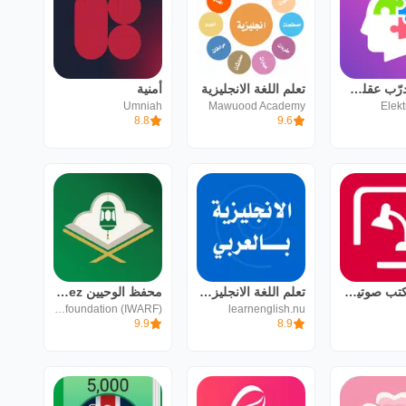
شعلة - درّب عقلك يومياً
تعلم اللغة الانجليزية
أمنية
Umniah
Mawuood Academy
Elek
8.8
9.6
رفوف: كتب صوتية وإلكترونية
تعلم اللغة الانجليزية بالعربي
محفظ الوحيين El-Mohafez
International waqf and relief foundation (IWARF)
learnenglish.nu
9.9
8.9