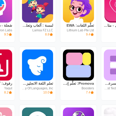
حاسبة الحمل - متابعة الحمل
تعلّم اللغات: EWA
لمسة : ألعاب وتعليم للطفل
tron Labs
Lamsa FZ LLC
Lithium Lab Pte Ltd
9.5
8.8
9.4
تعلّم اللغات بسرعة :Lingvist
Promova: تعلّم إنجليزي يوميًا
تعلم اللغة الانجليزية آيستوريا
Yaqut
Oxford Academy Of Languages, Inc
Boosters
Lingvist Technologies OÜ
8.2
10.0
7.4