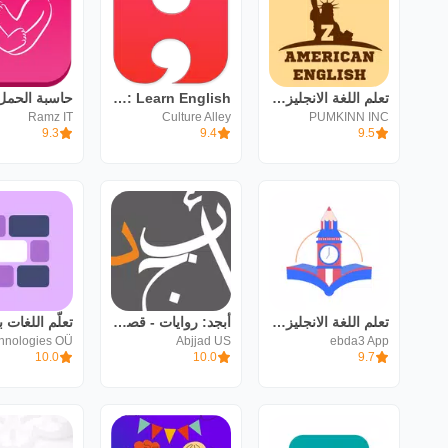
تعلم اللغة الانجليزية من الصفر
Hello English: Learn English
Ramz IT
Culture Alley
PUMKINN INC
9.3
9.4
9.5
تعلم اللغة الانجليزية باتقان
أبجد: روايات - قصص - كتب صوتية
Abjjad US
ebda3 App
10.0
10.0
9.7