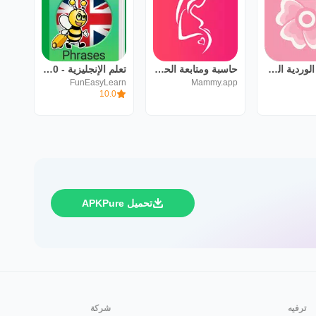
الحاسبة الوردية الدورة الشهرية
حاسبة ومتابعة الحمل MammyApp‎
تعلم الإنجليزية - 5000 جمل
FunEasyLearn
Mammy.app
10.0
تحميل APKPure
ترفيه
شركة