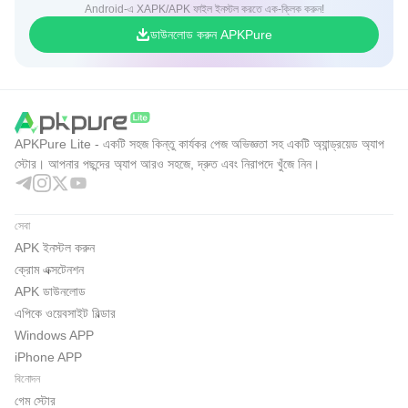
Android-এ XAPK/APK ফাইল ইনস্টল করতে এক-ক্লিক করুন!
ডাউনলোড করুন APKPure
APKPure Lite - একটি সহজ কিন্তু কার্যকর পেজ অভিজ্ঞতা সহ একটি অ্যান্ড্রয়েড অ্যাপ
স্টোর। আপনার পছন্দের অ্যাপ আরও সহজে, দ্রুত এবং নিরাপদে খুঁজে নিন।
সেবা
APK ইনস্টল করুন
ক্রোম এক্সটেনশন
APK ডাউনলোড
এপিকে ওয়েবসাইট বিল্ডার
Windows APP
iPhone APP
বিনোদন
গেম স্টোর