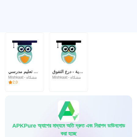
قدرات السعودية - درع التفوق
درع التفوق - تطبيق تعليم مدرسي
Mishkaat - مشكاة
Mishkaat - مشكاة
2.0
APKPure অ্যাপের মাধ্যমে অতি দ্রুত এবং নিরাপদ ডাউনলোড
করা হচ্ছে