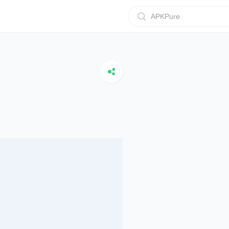
APKPure