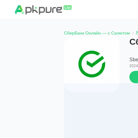
СберБанк Онлайн — с Салютом
С
Sbe
202