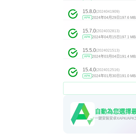
15.8.0
(2024041909)
2024年04月29日
197.6 MB
APK
15.7.0
(2024032813)
2024年04月15日
197.1 MB
APK
15.5.0
(2024021513)
2024年03月04日
191.4 MB
APK
15.4.0
(2024012516)
2024年01月30日
191.0 MB
APK
自動為您選擇
一鍵安裝安卓XAPK/APK