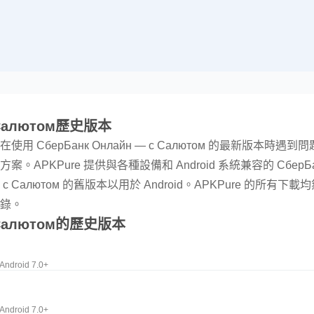
с Салютом歷史版本
 СберБанк Онлайн — с Салютом 的最新版本時
KPure 提供與各種設備和 Android 系統兼容的 СберБанк О
н — с Салютом 的舊版本以用於 Android。APKPure 
錄。
с Салютом的歷史版本
Android 7.0+
Android 7.0+