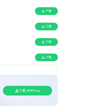
下載
下載
下載
下載
下載 APKPure