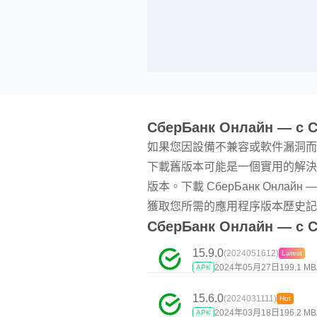
СберБанк Онлайн — 
如果您因設備不兼容或軟件漏洞而在使用
下載舊版本可能是一個實用的解決方案。AP
版本。下載 СберБанк Онлай
獲取您所需的應用程序版本歷史記
СберБанк Онлайн — 
15.9.0
(2024051612)
Latest
2024年05月27日
199.1 MB
APK
15.6.0
(2024031111)
Hot
2024年03月18日
196.2 MB
APK