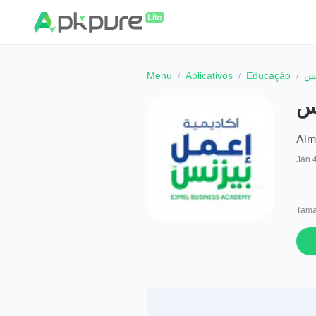
Menu
Aplicativos
Educação
نس
نس
Alm
Jan 
Tama