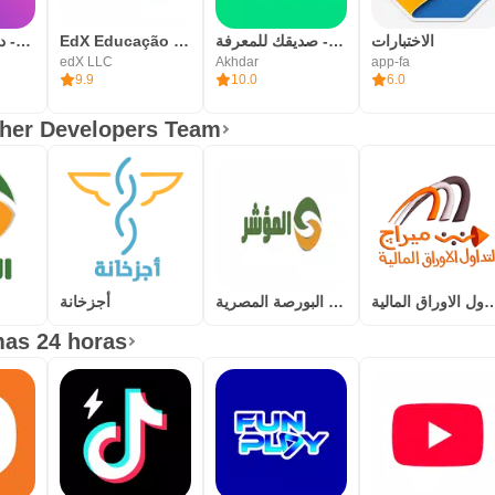
شعلة - درّب عقلك يومياً
EdX Educação - Cursos online
أخضر - صديقك للمعرفة
الاختبارات
edX LLC
Akhdar
app-fa
9.9
10.0
6.0
her Developers Team
اول الاوراق المالية
المؤشر - البورصة المصرية
أجزخانة
mas 24 horas