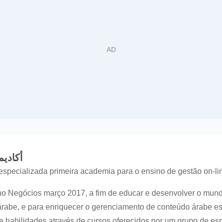
أكاديمية
pecializada primeira academia para o ensino de gestão on-lin
ho Negócios março 2017, a fim de educar e desenvolver o mun
rabe, e para enriquecer o gerenciamento de conteúdo árabe esp
habilidades através de cursos oferecidos por um grupo de espe