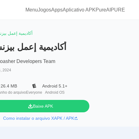
Menu
Jogos
Apps
Aplicativo APKPure
AIPURE
أكاديمية إعمل بيز
أكاديمية إعمل بيز
oasher Developers Team
4, 2024
26.4 MB
Android 5.1+
nho do arquivo
Everyone
Android OS
Baixe APK
Como instalar o arquivo XAPK / APK