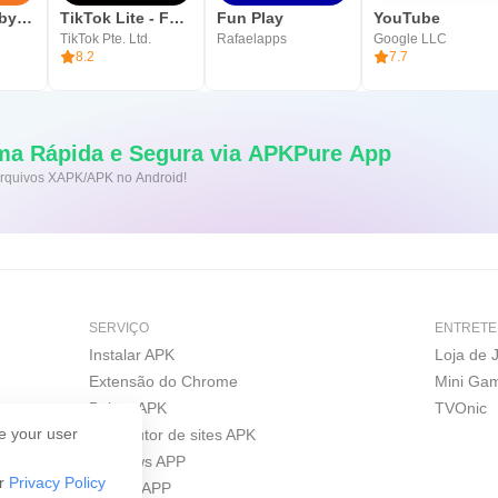
Downloader by AFTVnews
TikTok Lite - Faster TikTok
Fun Play
YouTube
TikTok Pte. Ltd.
Rafaelapps
Google LLC
8.2
7.7
ma Rápida e Segura via APKPure App
 arquivos XAPK/APK no Android!
SERVIÇO
ENTRETE
Instalar APK
Loja de 
Extensão do Chrome
Mini Ga
Baixar APK
TVOnic
e your user
Construtor de sites APK
Windows APP
ur
Privacy Policy
iPhone APP