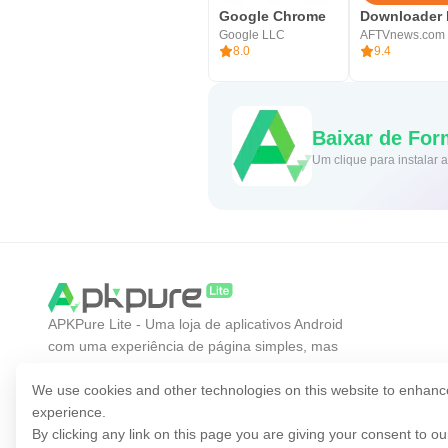
Google Chrome
Google LLC
AFTVnews.com
8.0
9.4
Baixar de For
Um clique para instalar
APKPure Lite - Uma loja de aplicativos Android
com uma experiência de página simples, mas
eficiente. Descubra o aplicativo que você quer de
forma mais fácil, rápida e segura.
We use cookies and other technologies on this website to enhanc
experience.
By clicking any link on this page you are giving your consent to o