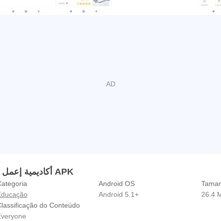
Informações sobre أكاديمية إعمل بيزنس APK
ategoria
Android OS
Taman
Educação
Android 5.1+
26.4 
lassificação do Conteúdo
veryone