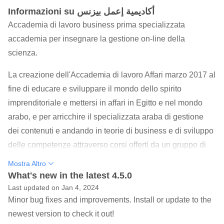
Informazioni su أكاديمية إعمل بيزنس
Accademia di lavoro business prima specializzata
accademia per insegnare la gestione on-line della
scienza.
La creazione dell'Accademia di lavoro Affari marzo 2017 al
fine di educare e sviluppare il mondo dello spirito
imprenditoriale e mettersi in affari in Egitto e nel mondo
arabo, e per arricchire il specializzata araba di gestione
dei contenuti e andando in teorie di business e di sviluppo
delle competenze attraverso corsi offerti da un gruppo di
specialisti e titolari di esperienza scientifica e pratica nei
Mostra Altro
loro campi, attraverso l'applicazione ciascuno dei
What's new in the latest 4.5.0
partecipanti saranno in grado di studiare e sperimentare
Last updated on Jan 4, 2024
Minor bug fixes and improvements. Install or update to the
attraverso l'applicazione, rendendo più facile per lo studio
newest version to check it out!
dei materiali Aktar in meno tempo.