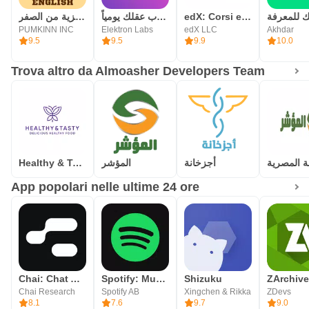
تعلم اللغة الانجليزية من الصفر
شعلة - درّب عقلك يومياً
edX: Corsi e lezioni online
PUMKINN INC
Elektron Labs
edX LLC
Akhdar
9.5
9.5
9.9
10.0
Trova altro da Almoasher Developers Team
Healthy & Tasty –Food Delivery
المؤشر
أجزخانة
App popolari nelle ultime 24 ore
Chai: Chat AI Platform
Spotify: Music and Podcasts
Shizuku
ZArchive
Chai Research
Spotify AB
Xingchen & Rikka
ZDevs
8.1
7.6
9.7
9.0