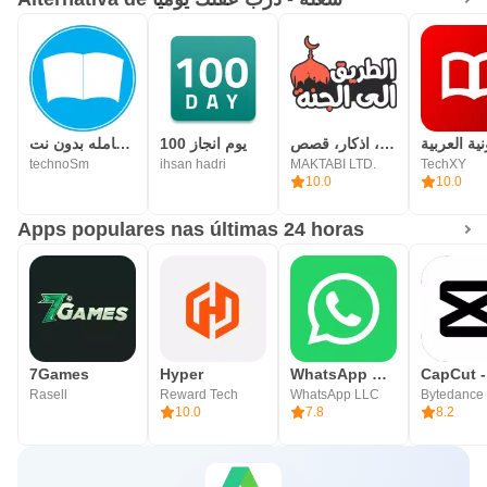
الطريق الى الجنة، اذكار، قصص
100 يوم انجاز
المكتبة الشامله بدون نت
technoSm
ihsan hadri
MAKTABI LTD.
TechXY
10.0
10.0
Apps populares nas últimas 24 horas
7Games
Hyper
WhatsApp Messenger
Rasell
Reward Tech
WhatsApp LLC
10.0
7.8
8.2