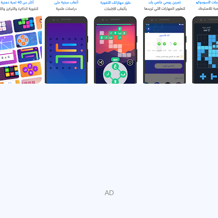
Sholah é o principal treinador cerebral árabe que ajuda
você a treinar sua memória, atenção e habilidades de
resolução de problemas. Ele fornece um treino diário de
jogos cognitivos divertidos. Sholah inclui mais de 40 jogos
educativos que abrangem cinco áreas cognitivas
principais. Conheça agora o desempenho do seu cérebro
e compare-o com outros!