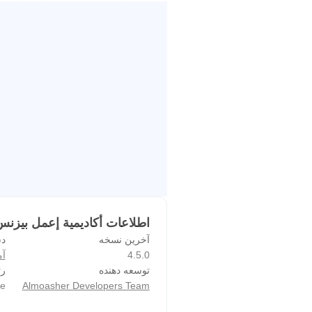
اطلاعات أكاديمية إعمل بيزنس PK
آخرین نسخه
دس
4.5.0
آ
توسعه دهنده
رت
e
Almoasher Developers Team