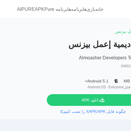
خانه
بازی‌ها
برنامه‌ها
برنامه APKPure
AIPURE
مل بيزنس
ديمية إعمل بيزنس
Almoasher Developers 
04/01
Android 5.1+
 فایل
Everyone
Android OS
دانلود APK
چگونه فایل XAPK/APK را نصب کنیم