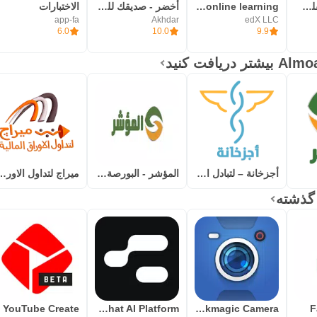
شعلة - درّب عقلك يومياً
edX online learning
أخضر - صديقك للمعرفة
الاختبارات
app-fa
Akhdar
edX LLC
6.0
10.0
9.9
أجزخانة – لتبادل الأدوية بين الصيدليات
المؤشر - البورصة المصرية
ميراج لتداول الاور
YouTube Create
Chai: Chat AI Platform
Blackmagic Camera
F