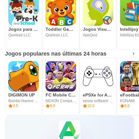
Jogos para crianças 2 - 5 anos
Toddler Games for Kids 2-5
Jogos Visuais para Crianças
Queleas LLC
Queleas LLC
AppQuiz
Jogos populares nas últimas 24 horas
DIGIMON UP
FC Mobile Coreano
ePSXe for Android
eFootba
Bandai Namco Entertainment Inc.
NEXON Company
epsxe software s.l.
KONAMI
3.5
8.9
10.0
8.6