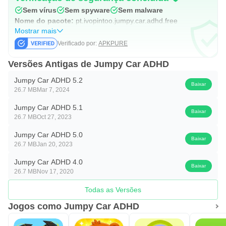
Sem vírus
Sem spyware
Sem malware
Nome do pacote:
pt.ivopintoo.jumpy.car.adhd.free
Mostrar mais
Verificado por:
APKPURE
Versões Antigas de Jumpy Car ADHD
Jumpy Car ADHD 5.2
Baixar
26.7 MB
Mar 7, 2024
Jumpy Car ADHD 5.1
Baixar
26.7 MB
Oct 27, 2023
Jumpy Car ADHD 5.0
Baixar
26.7 MB
Jan 20, 2023
Jumpy Car ADHD 4.0
Baixar
26.7 MB
Nov 17, 2020
Todas as Versões
Jogos como Jumpy Car ADHD