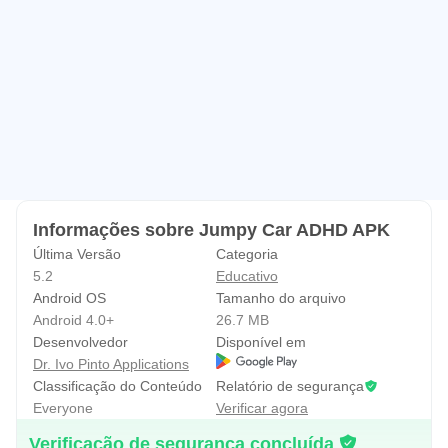
crianças (com ou sem PHDA). Esta é uma forma diferente
e muito mais atractiva para introduzir o tema e transmitir
estes conhecimentos.
Recomendamos que conheça:
www.pin.com.pt
www.clubephda.pt
Caso tenha algum problema com esta app não hesite em
Informações sobre Jumpy Car ADHD APK
contactar-nos para:
Última Versão
Categoria
ivo.pintoo@gmail.com
5.2
Educativo
Android OS
Tamanho do arquivo
Android 4.0+
26.7 MB
Desenvolvedor
Disponível em
Dr. Ivo Pinto Applications
Classificação do Conteúdo
Relatório de segurança
Everyone
Verificar agora
Verificação de segurança concluída