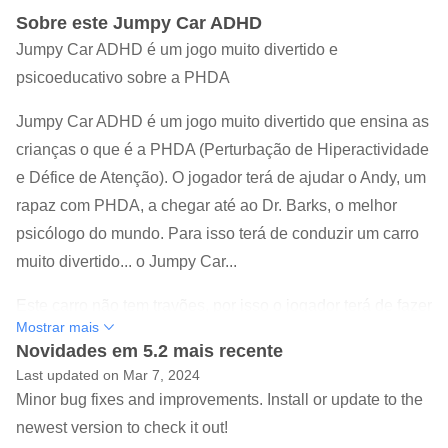
Sobre este Jumpy Car ADHD
Jumpy Car ADHD é um jogo muito divertido e
psicoeducativo sobre a PHDA
Jumpy Car ADHD é um jogo muito divertido que ensina as
crianças o que é a PHDA (Perturbação de Hiperactividade
e Défice de Atenção). O jogador terá de ajudar o Andy, um
rapaz com PHDA, a chegar até ao Dr. Barks, o melhor
psicólogo do mundo. Para isso terá de conduzir um carro
muito divertido... o Jumpy Car...
Este carro não tem travões, por isso o jogador terá de fazer
Mostrar mais
o carro saltar para evitar os "Distractors"... Os "Distractors"
Novidades em 5.2 mais recente
representam os obstáculos que a PHDA pode causar, por
Last updated on Mar 7, 2024
isso tens de ajudar o Andy a ultrapassá-los.
Minor bug fixes and improvements. Install or update to the
newest version to check it out!
Em cada nível, o Dr. Barks terá diálogos com o Andy (em