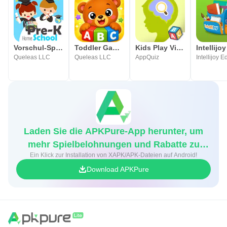
Vorschul-Spiele für Kinder
Toddler Games for Kids 2-5
Kids Play Visuelle Spiele
Queleas LLC
Queleas LLC
AppQuiz
Laden Sie die APKPure-App herunter, um
mehr Spielbelohnungen und Rabatte zu
Ein Klick zur Installation von XAPK/APK-Dateien auf Android!
erhalten
Download APKPure