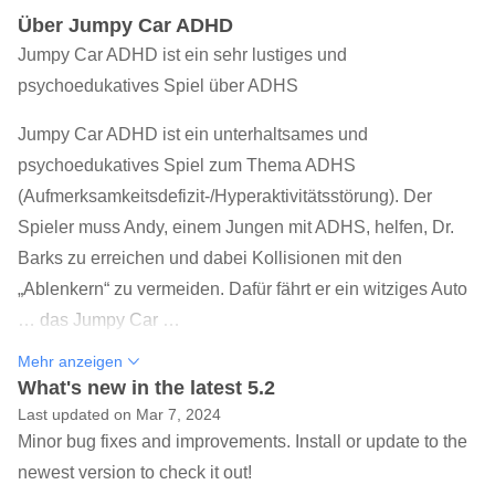
Über Jumpy Car ADHD
Jumpy Car ADHD ist ein sehr lustiges und
psychoedukatives Spiel über ADHS
Jumpy Car ADHD ist ein unterhaltsames und
psychoedukatives Spiel zum Thema ADHS
(Aufmerksamkeitsdefizit-/Hyperaktivitätsstörung). Der
Spieler muss Andy, einem Jungen mit ADHS, helfen, Dr.
Barks zu erreichen und dabei Kollisionen mit den
„Ablenkern“ zu vermeiden. Dafür fährt er ein witziges Auto
… das Jumpy Car …
Mehr anzeigen
Dieses Auto hat keine Bremsen, daher muss der Spieler
What's new in the latest 5.2
es springen lassen, um den „Ablenkern“ auszuweichen.
Last updated on Mar 7, 2024
Die „Ablenker“ stellen die Hindernisse dar, die ADHS
Minor bug fixes and improvements. Install or update to the
verursachen kann. Hilf Andy, sie zu überwinden.
newest version to check it out!