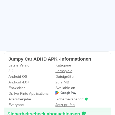
Ärzte und Psychologen, um Kindern (mit oder ohne ADHS)
ADHS zu erklären. Es ist eine andere und deutlich
attraktivere Möglichkeit, das Thema vorzustellen und
Wissen zu vermitteln.
Wir empfehlen Ihnen, folgende Website zu besuchen:
www.pin.com.pt
www.clubephda.pt
Jumpy Car ADHD APK -Informationen
Bei Problemen mit dieser App kontaktieren Sie uns bitte
Letzte Version
Kategorie
unter:
5.2
Lernspiele
ivo.pintoo@gmail.com
Android OS
Dateigröße
Android 4.0+
26.7 MB
Mit freundlichen Grüßen
Entwickler
Available on
Ivo Pinto
Dr. Ivo Pinto Applications
Altersfreigabe
Sicherheitsbericht
Everyone
Jetzt prüfen
Sicherheitscheck abgeschlossen