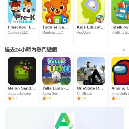
Preschool Learning Games
Toddler Games for Kids 2-5
Kids Educational Games. Attent
Queleas LLC
Queleas LLC
AppQuiz
過去24小時內熱門遊戲
Melon Sandbox
Yalla Ludo - Ludo&Jackaroo
OneState RP - Role Play Life
Among 
playducky.com
Aviva Sun
ChillBase
Innersloth
8.3
8.6
7.4
7.2