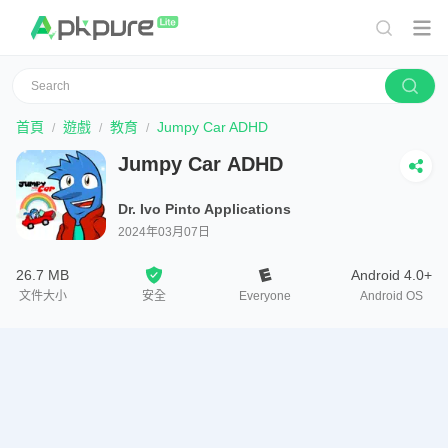
首頁
遊戲
教育
Jumpy Car ADHD
Jumpy Car ADHD
Dr. Ivo Pinto Applications
2024年03月07日
26.7 MB
Android 4.0+
文件大小
安全
Everyone
Android OS