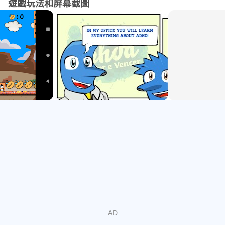
1）“什麼是ADHD？”
遊戲玩法和屏幕截圖
2）“什麼原因導致多動症？”
3）“如何克服多動症？”
4）“克服多動症！”
[NEW]您現在可以訪問此免費版本中的所有級別。有32個級
別。要解鎖新的章節，您可以使用在遊戲中收集的硬幣。
該遊戲由PIN-Progresso Infantil的心理學家Ivo Pinto博士在
Clube PHDA的支持下開發，是父母，醫生和心理學家可以
用來向兒童（不論是否患有ADHD）解釋ADHD的出色工
具。這是介紹主題和傳播此知識的一種不同且更具吸引力的
方式。
我們建議您知道：
www.pin.com.pt
www.clubephda.pt