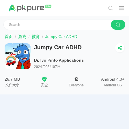
首页
游戏
教育
Jumpy Car ADHD
Jumpy Car ADHD
Dr. Ivo Pinto Applications
2024年03月07日
26.7 MB
Android 4.0+
文件大小
安全
Everyone
Android OS