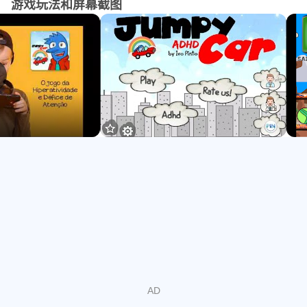
游戏玩法和屏幕截图
1）“什么是ADHD？”
2）“ADHD的成因是什么？”
3）“如何克服ADHD？”
4）“克服ADHD！！”
[新增] 您现在可以免费畅玩此免费版本的所有关卡。游戏共
有32个关卡。您可以使用游戏中收集的金币解锁新章节。
这款游戏由PIN-Progresso Infantil的心理学家Ivo Pinto博士
在Clube PHDA的支持下开发，是家长、医生和心理学家向
儿童（无论是否患有ADHD）解释ADHD的绝佳工具。这是
一种与众不同且更具吸引力的方式来介绍和传播相关知识。
我们建议您访问：
www.pin.com.pt
www.clubephda.pt