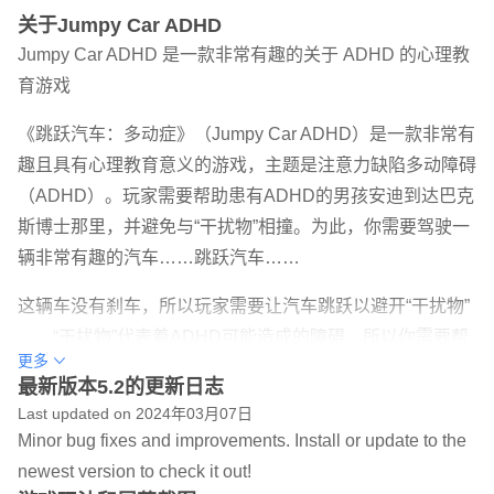
关于Jumpy Car ADHD
Jumpy Car ADHD 是一款非常有趣的关于 ADHD 的心理教
育游戏
《跳跃汽车：多动症》（Jumpy Car ADHD）是一款非常有
趣且具有心理教育意义的游戏，主题是注意力缺陷多动障碍
（ADHD）。玩家需要帮助患有ADHD的男孩安迪到达巴克
斯博士那里，并避免与“干扰物”相撞。为此，你需要驾驶一
辆非常有趣的汽车……跳跃汽车……
这辆车没有刹车，所以玩家需要让汽车跳跃以避开“干扰物”
……“干扰物”代表着ADHD可能造成的障碍，所以你需要帮
更多
助安迪克服它们。
最新版本5.2的更新日志
Last updated on 2024年03月07日
在每个关卡中，巴克斯博士都会与安迪（漫画中的人物）对
Minor bug fixes and improvements. Install or update to the
话，并解释一些关于ADHD的知识。游戏分为四个主要章
newest version to check it out!
节：