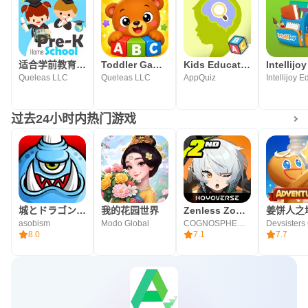
适合学前教育孩子的游戏
Toddler Games for Kids 2-5
Kids Educational Games. Attent
Queleas LLC
Queleas LLC
AppQuiz
过去24小时内热门游戏
城とドラゴン - 『3連続復刻コラボ祭』 開催中
我的花园世界
Zenless Zone Zero
姜饼人之
asobism
Modo Global
COGNOSPHERE PTE. LTD.
8.0
7.1
7.7