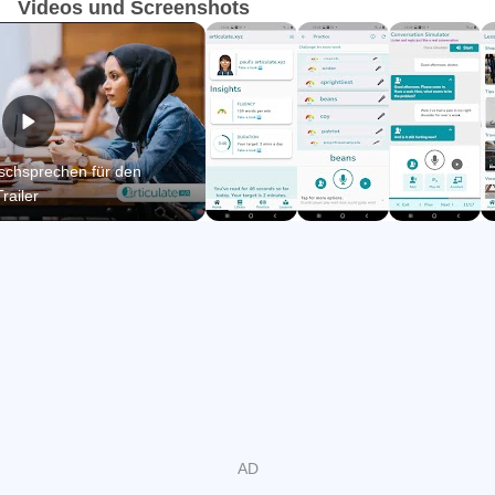
Videos und Screenshots
schsprechen für den
Trailer