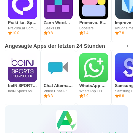
Praktika: Sprachen lernen
Zann WordUp| Build Vocabulary
Promova: Englisch lernen App
Praktika.ai Company
Geeks Ltd
Boosters
10.0
9.8
7.4
7.8
Angesagte Apps der letzten 24 Stunden
beIN SPORTS CONNECT (TV)
Chat Alternative — android app
WhatsApp Business
beIN Sports Asia Pte Limited
Video Chat Alt
WhatsApp LLC
8.3
7.9
8.8