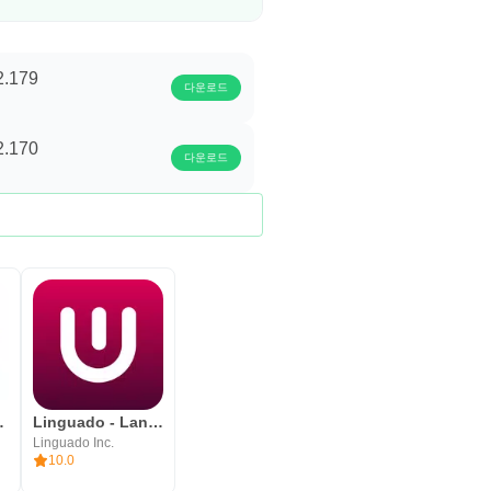
.2.179
다운로드
.2.170
다운로드
age videos
Linguado - Language Community
Linguado Inc.
10.0