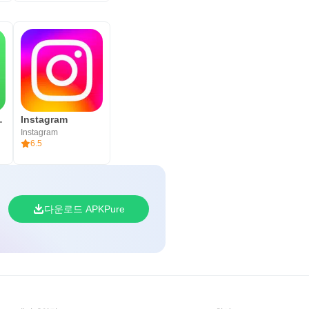
siness
Instagram
Instagram
6.5
다운로드 APKPure