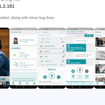
1.2.181
dded, along with minor bug fixes.
레일러