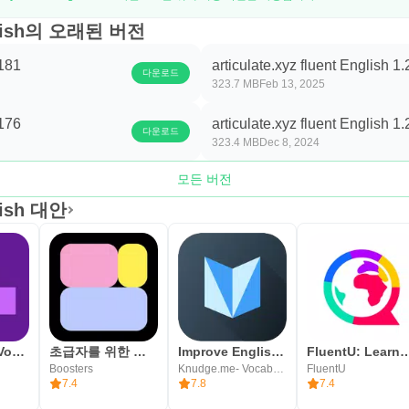
English의 오래된 버전
.181
articulate.xyz fluent English 1
다운로드
323.7 MB
Feb 13, 2025
.176
articulate.xyz fluent English 1
다운로드
323.4 MB
Dec 8, 2024
모든 버전
glish 대안
WordUp | AI Vocabulary Builder
초급자를 위한 영어 학습 - Promova
Improve English-Vocab, Grammar
FluentU: Learn Langu
Boosters
Knudge.me- Vocabulary Builder & Grammar Apps
FluentU
7.4
7.8
7.4