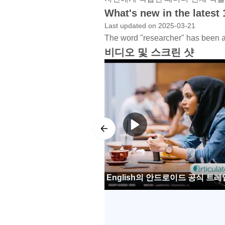
What's new in the latest 
Last updated on 2025-03-21
The word "researcher" has been a
비디오 및 스크린 샷
articulate.xyz fluent English의 안드로이드 공식 트