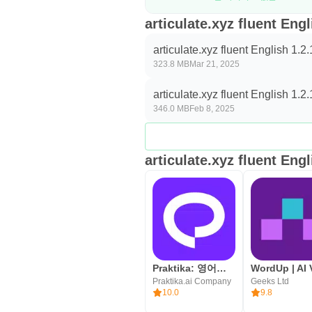
articulate.xyz fluent 
articulate.xyz fluent English 1.2
323.8 MB
Mar 21, 2025
articulate.xyz fluent English 1.2
346.0 MB
Feb 8, 2025
articulate.xyz fluent En
Praktika: 영어회화, 스피킹, 발음, 문법
Praktika.ai Company
Geeks Ltd
10.0
9.8