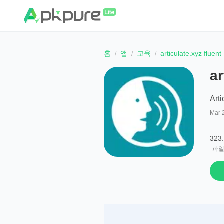
홈
앱
교육
articulate.xyz fluent
ar
Arti
Mar 
323
파일