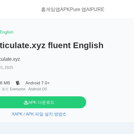
홈
게임
앱
APKPure 앱
AIPURE
 English
ticulate.xyz fluent English
culate.xyz
21, 2025
.8 MB
Android 7.0+
 크기
Everyone
Android OS
APK 다운로드
XAPK / APK 파일 설치 방법