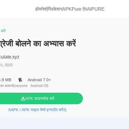
होम
गेम
ऐप्लिकेशन
APKPure ऐप
AIPURE
करें
ग्रेजी बोलने का अभ्यास करें
culate.xyz
21, 2025
3.8 MB
Android 7.0+
 का आकार
Everyone
Android OS
APK डाउनलोड करें
XAPK / APK फाइल कैसे इन्स्टॉल करें