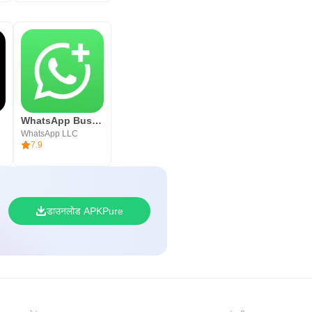
WhatsApp Business
WhatsApp LLC
7.9
डाउनलोड APKPure