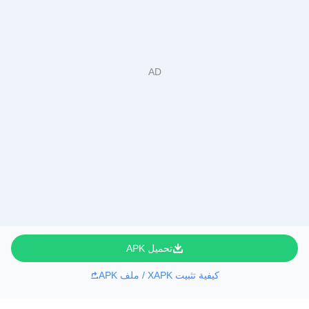
تحميل APK
كيفية تثبيت XAPK / ملف APK