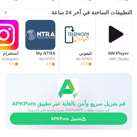
التطبيقات الساخنة في آخر 24 ساعة
AW Player
تليفوني
My NTRA
انستغرام
Instagram
My NTRA
My NTRA
AWY Studio
6.5
2.5
10.0
قم بتنزيل سريع وآمن بالغاية عبر تطبيق APKPure
قم بتثبيت ملفات XAPK/APK بنقرة واحدة على أندرويد!
تحميل APKPure