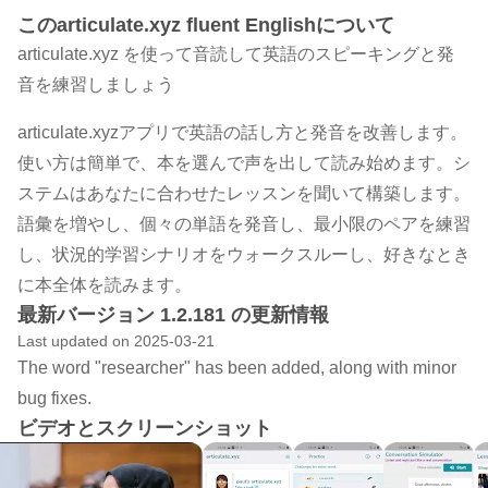
このarticulate.xyz fluent Englishについて
articulate.xyz を使って音読して英語のスピーキングと発
音を練習しましょう
articulate.xyzアプリで英語の話し方と発音を改善します。
使い方は簡単で、本を選んで声を出して読み始めます。シ
ステムはあなたに合わせたレッスンを聞いて構築します。
語彙を増やし、個々の単語を発音し、最小限のペアを練習
し、状況的学習シナリオをウォークスルーし、好きなとき
に本全体を読みます。
最新バージョン 1.2.181 の更新情報
Last updated on 2025-03-21
The word "researcher" has been added, along with minor
bug fixes.
ビデオとスクリーンショット