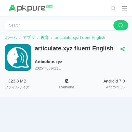
ホーム
アプリ
教育
articulate.xyz fluent English
articulate.xyz fluent English
Articulate.xyz
2025年03月21日
323.8 MB
Android 7.0+
ファイルサイズ
Everyone
Android OS