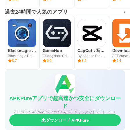
過去24時間で人気のアプリ
Blackmagic Camera
GameHub
CapCut：写真＆動画エディター
Blackmagic Design Inc.
Guangzhou Chicken Run Network Technology Co.,Ltd.
Bytedance Pte. Ltd.
AFTVnews
8.7
6.5
8.2
9.4
APKPureアプリで超高速かつ安全にダウンロー
ド
Android で XAPK/APK ファイルをワンクリックでインストール！
ダウンロード APKPure