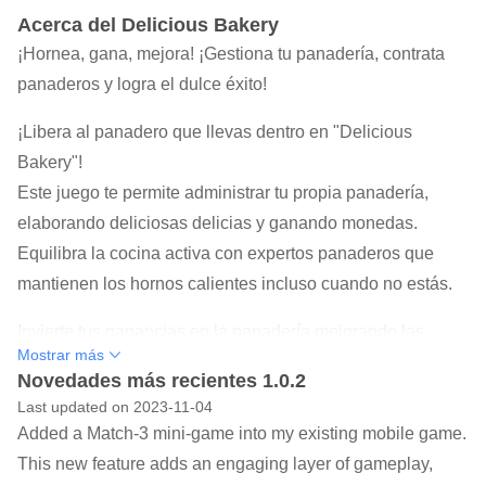
Acerca del Delicious Bakery
¡Hornea, gana, mejora! ¡Gestiona tu panadería, contrata
panaderos y logra el dulce éxito!
¡Libera al panadero que llevas dentro en "Delicious
Bakery"!
Este juego te permite administrar tu propia panadería,
elaborando deliciosas delicias y ganando monedas.
Equilibra la cocina activa con expertos panaderos que
mantienen los hornos calientes incluso cuando no estás.
Invierte tus ganancias en la panadería mejorando las
Mostrar más
golosinas y contratando panaderos más rápidos,
Novedades más recientes 1.0.2
aumentando tus ganancias.
Last updated on 2023-11-04
Celebra tu crecimiento con logros gratificantes, ganando
Added a Match-3 mini-game into my existing mobile game.
estrellas prémium.
This new feature adds an engaging layer of gameplay,
Gasta estrellas en personalizar tu cocina o aumenta tus