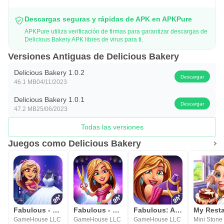
Descargas seguras y rápidas de APK en APKPure
APKPure utiliza verificación de firmas para garantizar descargas de
Delicious Bakery APK libres de virus para ti.
Versiones Antiguas de Delicious Bakery
Delicious Bakery 1.0.2
Descargar
46.1 MB
04/11/2023
Delicious Bakery 1.0.1
Descargar
47.2 MB
25/06/2023
Todas las versiones
Juegos como Delicious Bakery
Fabulous - Wedding Disaster
Fabulous - Fashion Fever
Fabulous: Angela's True Colors
GameHouse LLC
GameHouse LLC
GameHouse LLC