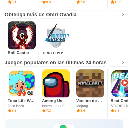
9.1
8.8
7.6
10.0
Obtenga más de Omri Ovadia
Roll Caster
יחידת הציור
Juegos populares en las últimas 24 horas
Toca Life World
Among Us
Versión de prueba de Minecraft
Beat Cra
Toca Boca
Innersloth LLC
Mojang
STUDIO H
8.3
7.2
8.4
8.3