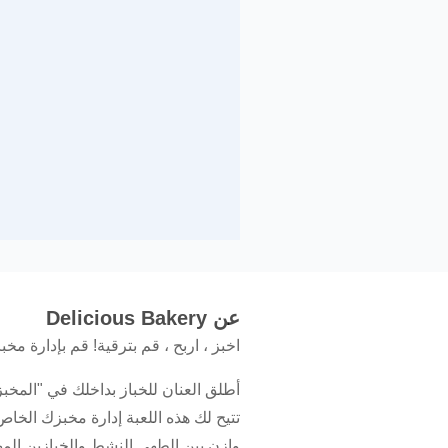
عن Delicious Bakery
اخبز ، اربح ، قم بترقية! قم بإدارة مخب
أطلق العنان للخباز بداخلك في "المخبز 
تتيح لك هذه اللعبة إدارة مخبزك الخ
وازن بين الطهي النشط والخبازين المه