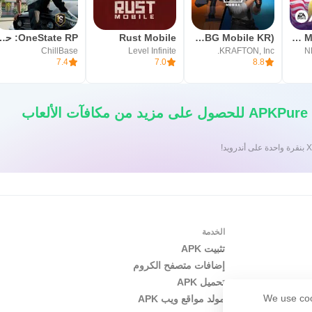
FIFA Mobile Korean
(PUBG Mobile KR)ببجي الكوريه
Rust Mobile
OneState RP: حيا
ChillBase
Level Infinite
KRAFTON, Inc.
N
7.4
7.0
8.8
قم بتنزيل تطبيق APKPure للحصول على مزيد من مكافآت الألعاب
الخدمة
تثبيت APK
إضافات متصفح الكروم
تحميل APK
We use coo
مولد مواقع ويب APK