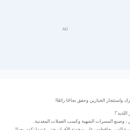
زك واستئجار الخبازين وحقق نجاحًا رائعًا!
اللذيذ"!
اص ، وصنع المسرات الشهية وكسب العملات المعدنية.
رة الذين يحافظون على سخونة الأفران حتى عندما تكون بعيدًا.