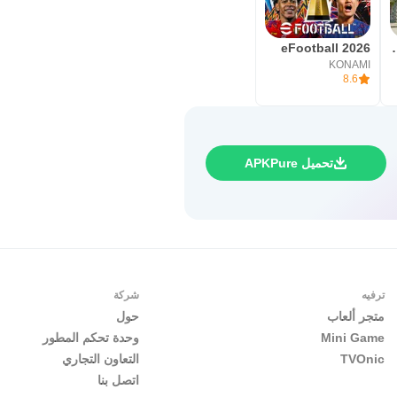
ة لعب الأدوار
eFootball 2026
KONAMI
8.6
تحميل APKPure
ترفيه
شركة
متجر ألعاب
حول
Mini Game
وحدة تحكم المطور
TVOnic
التعاون التجاري
اتصل بنا