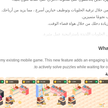
ن خلال ترقية الحلويات وتوظيف خبازين أسرع ، مما يزيد من أرباحك.
نجومًا متميزين.
ادة دخلك من خلال هواة قضاء الوقت.
 الحلويات اللذيذة بإستراتيجية عمل مثيرة.
 الخاصة بك؟ قم بالتنزيل الآن واحصل على الخبز!
What
my existing mobile game. This new feature adds an engaging la
!
to actively solve puzzles while waiting for o
.
ة
المستخدم الرسومية - بيرسيفيدا (متجر أصول الوحدة)