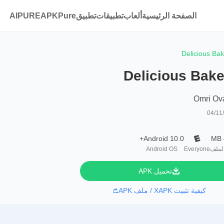
الصفحة الرئيسية
ألعاب
تطبيقات
تطبيقAPKPure
AIPURE
Delicious Ba
Delicious Bake
Omri Ov
04/11
Android 10.0+
لملف
Everyone
Android OS
تحميل APK
كيفية تثبيت XAPK / ملف APK