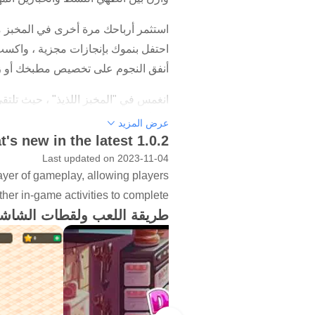
استثمر أرباحك مرة أخرى في المخبز م
احتفل بنموك بإنجازات مجزية ، واكسب 
أنفق النجوم على تخصيص مطبخك أو زي
انغمس في "المخبز اللذيذ" ، حيث تلتقي
هل أنت مستعد لبناء إمبراطورية الخبز
عرض المزيد
's new in the latest 1.0.2
----------------
Last updated on 2023-11-04
yer of gameplay, allowing players
التعليقات والمراجعات محل تقدير كبير
ther in-game activities to complete.
أي أخطاء أو مشاكل تواجهها ، اتصل بي
طريقة اللعب ولقطات الشاش
----------------
مُنشئ أصول المطبخ / الطعام وواجهة 
BGM Creator: Larachma (قناة Youtube)