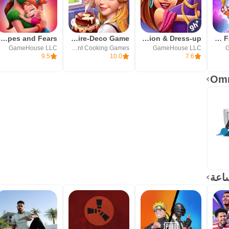
Delicious - Hopes and Fears
My Restaurant Empire-Deco Game
Fabulous 5: Fashion & Dress-up
Fabulous - Fashion Fever
GameHouse LLC
Mini Stone Games - Chef & Restaurant Cooking Games
GameHouse LLC
G
9.5
10.0
7.6