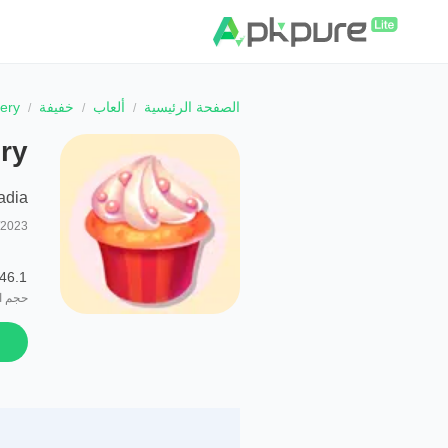
الصفحة الرئيسية
ألعاب
خفيفة
kery
ry
adia
/2023
46.1 MB
حجم ا