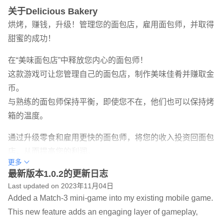
关于Delicious Bakery
烘烤，赚钱，升级！管理您的面包店，雇用面包师，并取得
甜蜜的成功！
在“美味面包店”中释放您内心的面包师！
这款游戏可让您管理自己的面包店，制作美味佳肴并赚取金
币。
与熟练的面包师保持平衡，即使您不在，他们也可以保持烤
箱的温度。
通过升级零食和雇用更快的面包师，将您的收入投资回面包
店，从而提高您的利润。
更多
以丰厚的成就来庆祝您的成长，赢得优质星星。
最新版本1.0.2的更新日志
花费星星来定制您的厨房或通过时间扭曲爱好者增加收入。
Last updated on 2023年11月04日
Added a Match-3 mini-game into my existing mobile game.
潜入“美味面包店”，在那里美味佳肴与刺激的商业策略相结
This new feature adds an engaging layer of gameplay,
合。