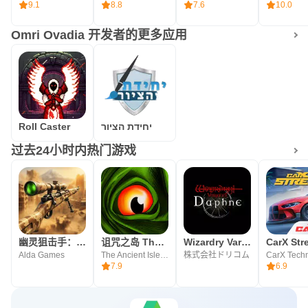
9.1
8.8
7.6
10.0
Omri Ovadia 开发者的更多应用
Roll Caster
יחידת הציור
过去24小时内热门游戏
幽灵狙击手：战争 FPS
诅咒之岛 The Cursed Isle 恐龙在线：模拟器
Wizardry Variants Daphne
CarX Str
Alda Games
The Ancient Isle of Dinosaur - Games Studio
株式会社ドリコム
7.9
6.9