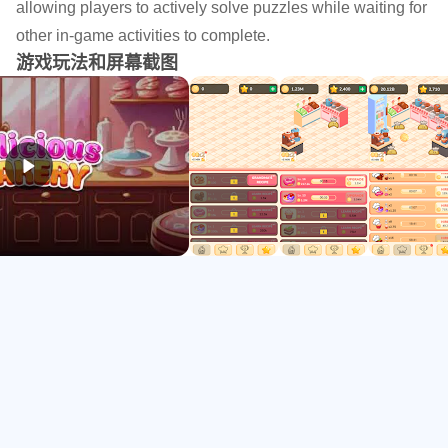
allowing players to actively solve puzzles while waiting for
准备好建立自己的烘焙帝国了吗？立即下载并开始烘焙！
other in-game activities to complete.
----------------
游戏玩法和屏幕截图
非常感谢您的评论和评论！
您遇到任何错误或麻烦，请与我联系。
----------------
厨房 / 食物和图形用户界面资产创建器 - Persefida（Unity
Assets Store）
BGM 创作者：Larachma（Youtube 频道）