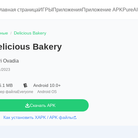
главная страница
ИГРЫ
Приложения
Приложение APKPure
A
ьные
Delicious Bakery
elicious Bakery
i Ovadia
1/2023
6.1 MB
Android 10.0+
ер файла
Everyone
Android OS
Скачать APK
Как установить XAPK / APK файлы