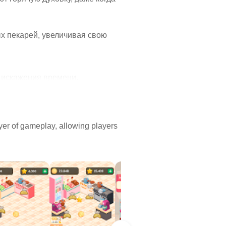
х пекарей, увеличивая свою
 искажения времени.
нес-стратегией.
er of gameplay, allowing players
Store)