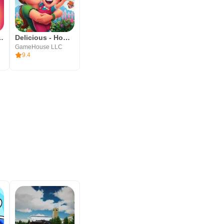
Hopes and Fears
Delicious - Home Sweet Home
GameHouse LLC
9.4