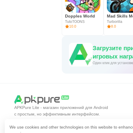
Dopples World
TutoTOONS
Turborilla
10.0
8.0
Загрузите пр
игровых нагр
Один клик для установ
APKPure Lite - магазин приложений для Android
с простым, но эффективным интерфейсом.
Открывайте нужные приложения проще,
быстрее и безопаснее.
We use cookies and other technologies on this website to enhanc