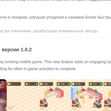
тно в пекарню, улучшая угощения и нанимая более быстры
ми достижениями, зарабатывая премиальные звезды.
воей кухни или увеличивайте свой доход с помощью баффов
ю», где вкусные угощения сочетаются с захватывающей биз
 версии 1.0.2
 выпечки? Загрузите сейчас и приступайте к выпечке!
y existing mobile game. This new feature adds an engaging lay
ting for other in-game activities to complete.
риветствуются!
которыми вы столкнетесь, свяжитесь со мной.
тания и графического интерфейса — Persefida (Unity Assets 