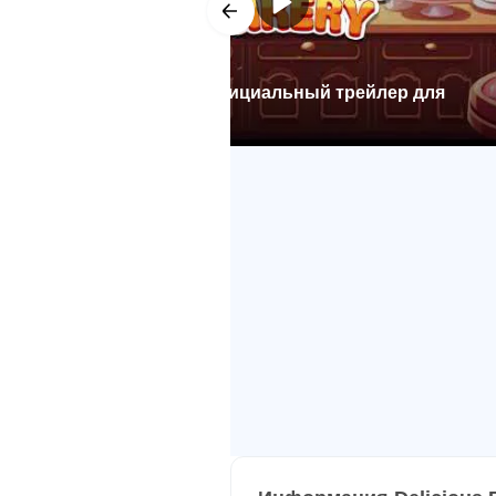
Создатель фоновой музыки: Лар
Delicious Bakery Официальный трейлер для
Android