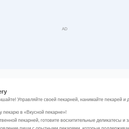
ery
чшайте! Управляйте своей пекарней, нанимайте пекарей и д
 пекарю в «Вкусной пекарне»!
ственной пекарней, готовите восхитительные деликатесы и 
овление пищи с опытными пекарями, которые поддерживают