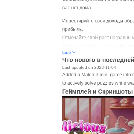
вас нет дома.
Инвестируйте свои доходы обра
прибыль.
Отмечайте свой рост наградны
Тратьте звезды на настройку с
Ещё
Погрузитесь в «Вкусную пекарн
Что нового в последней
Готовы построить свою империю
Last updated on 2023-11-04
Added a Match-3 mini-game into m
----------------
to actively solve puzzles while wai
Геймплей и Скриншоты
Комментарии и отзывы очень п
Любые ошибки или проблемы, с 
----------------
Кухня / Создатель продуктов пи