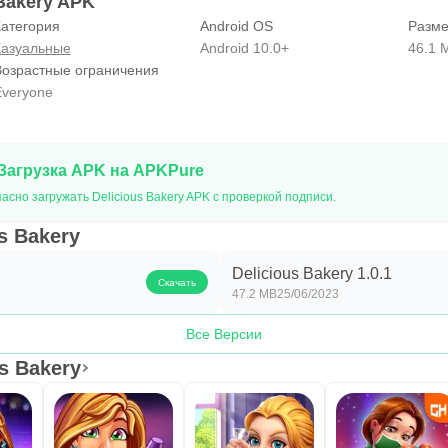
Bakery APK
атегория
Android OS
Разме
Казуальные
Android 10.0+
46.1 
Возрастные ограничения
veryone
Загрузка APK на APKPure
асно загружать Delicious Bakery APK с проверкой подписи.
s Bakery
Delicious Bakery 1.0.1
Скачать
47.2 MB
25/06/2023
Все Версии
us Bakery