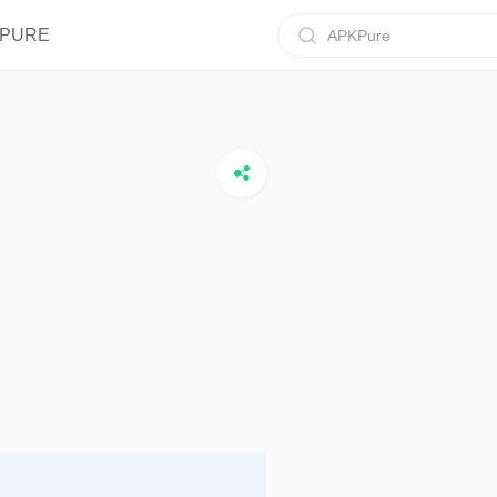
IPURE
APKPure