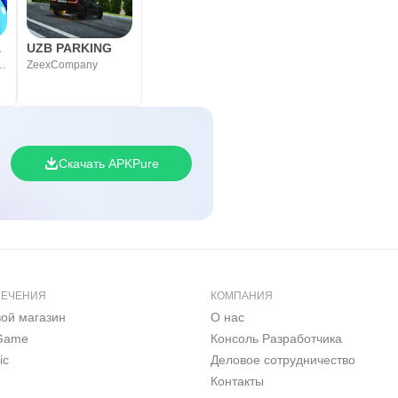
old
UZB PARKING
SimulatorBrawl
ZeexCompany
Скачать APKPure
ЛЕЧЕНИЯ
КОМПАНИЯ
вой магазин
О нас
 Game
Консоль Pазработчика
ic
Деловое сотрудничество
Контакты