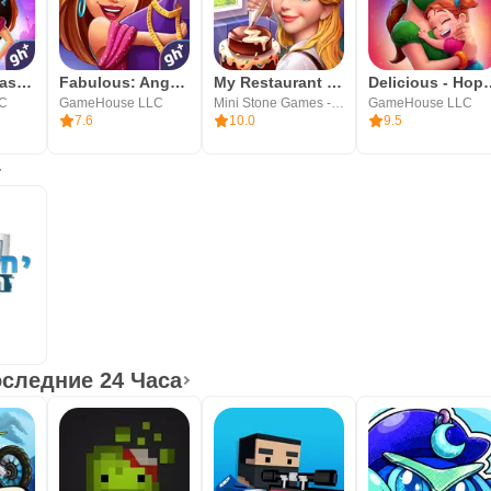
Fabulous - Fashion Fever
Fabulous: Angela's True Colors
My Restaurant Empire-Deco Game
Delicious - 
LC
GameHouse LLC
Mini Stone Games - Chef & Restaurant Cooking Games
GameHouse LLC
7.6
10.0
9.5
следние 24 Часа