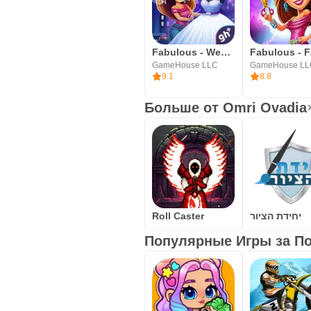
Fabulous - Wedding Disaster
GameHouse LLC
GameHouse L
9.1
8.8
Больше от Omri Ovadia
Roll Caster
יחידת הציור
Популярные Игры за По