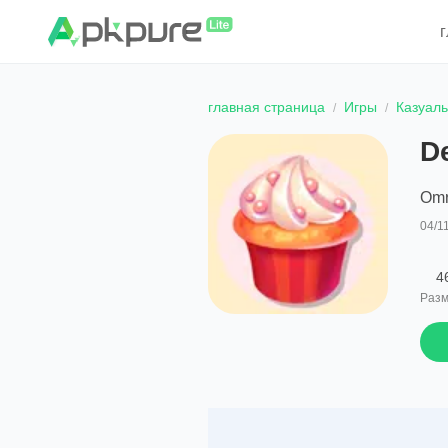
главная страница
Игры
Казуал
D
Omr
04/1
4
Разм