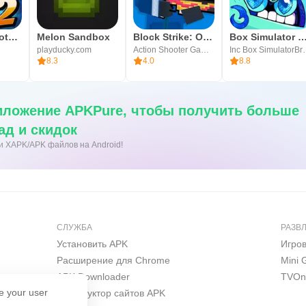
Mad Skills Motocross 2
Melon Sandbox
Block Strike: Онлайн Стрелялка
Box Simulator T
playducky.com
Action Shooter Games Online
Inc Box 
8.3
4.0
8.8
иложение APKPure, чтобы получить больше
ад и скидок
ки XAPK/APK файлов на Android!
СЛУЖБА
РАЗВ
Установить APK
Игро
Расширение для Chrome
Mini
APK Downloader
TVOn
e your user
Конструктор сайтов APK