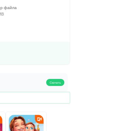
р файла
MB
Скачать