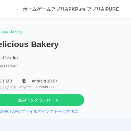
ホーム
ゲーム
アプリ
APKPure アプリ
AIPURE
cious Bakery
elicious Bakery
i Ovadia
3年11月04日
6.1 MB
Android 10.0+
イルサイズ
Everyone
Android OS
APKをダウンロード
XAPK / APK ファイルのインストール方法