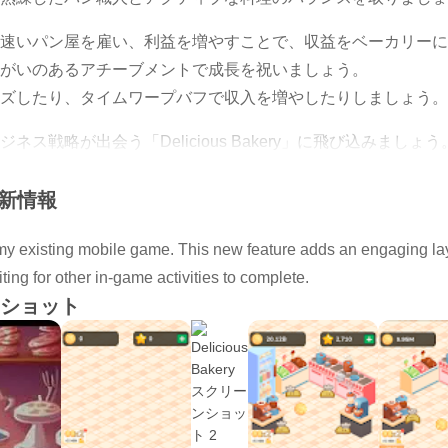
速いパン屋を雇い、利益を増やすことで、収益をベーカリーに
がいのあるアチーブメントで成長を祝いましょう。
ズしたり、タイムワープバフで収入を増やしたりしましょう。
ス戦略が出会う「Delicious Bakery」に飛び込みましょう
ましたか？今すぐダウンロードして焼きましょう！
更新情報
y existing mobile game. This new feature adds an engaging lay
！
ting for other in-game activities to complete.
、ご連絡ください。
ショット
eator - Persefida（Unity Assets Store）
Tube チャンネル）