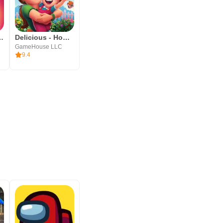
Hopes and Fears
Delicious - Home Sweet Home
GameHouse LLC
9.4