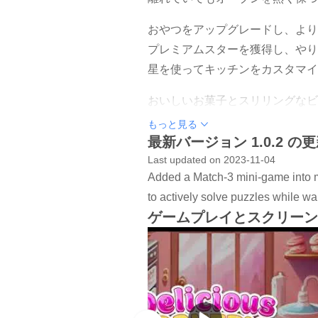
おやつをアップグレードし、より
プレミアムスターを獲得し、やり
星を使ってキッチンをカスタマイ
おいしいお菓子とスリリングなビジネ
ベーキング帝国を築く準備はでき
もっと見る
最新バージョン 1.0.2 の
----------------
Last updated on 2023-11-04
Added a Match-3 mini-game into m
コメントやレビューは大歓迎です
to actively solve puzzles while wai
バグやトラブルが発生した場合は
ゲームプレイとスクリーン
----------------
Kitchen / Food and GUI Assets Cr
BGM 作成者：Larachma（You