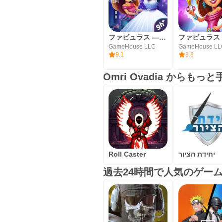
ファビュラス — アンジェラのウェディング・ディザスタ —
GameHouse LLC
GameHouse L
9.1
8.8
Omri Ovadia からもっ
Roll Caster
יחידת הציור
過去24時間で人気のゲー