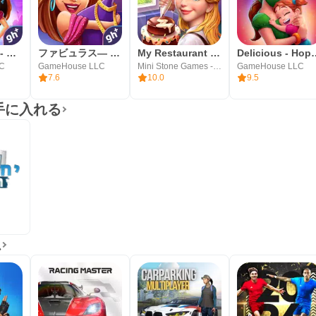
ファビュラス - ファッションフィーバー
ファビュラス— アンジェラのトゥル— カラ—ズ
My Restaurant Empire-Deco Game
Delicious - 
LC
GameHouse LLC
Mini Stone Games - Chef & Restaurant Cooking Games
GameHouse LLC
7.6
10.0
9.5
と手に入れる
ム