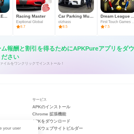
PUBG MOBILE（ピーユービージー）
Racing Master
Car Parking Multiplayer
Dream League Soc
Exptional Global
olzhass
First Touch Ga
8.7
8.5
7.5
ム報酬と割引を得るためにAPKPureアプリをダ
ください
/APK ファイルをワンクリックでインストール！
サービス
APKのインストール
Chrome 拡張機能
APKをダウンロード
e your user
APKウェブサイトビルダー