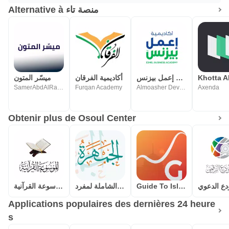
Alternative à منصة تاء
أكاديمية إعمل بيزنس
أكاديمية الفرقان
ميسّر المتون
SamerAbdAlRahmanQadi
Furqan Academy
Almoasher Developers Team
Axenda
Obtenir plus de Osoul Center
الموسوعة القرآنية
الجمهرة(الموسوعة الشاملة لمفرد
Guide To Islam
دع الدعوي
Applications populaires des dernières 24 heure
s