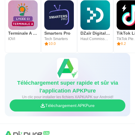
Terminale A : Cours Lycée CI
Smarters Pro
DZaïr Digital Services
IOVI
Tech Smarters
Haut Commissariat à la Numérisation
TikTok Pte.
10.0
8.2
Téléchargement super rapide et sûr via
l'application APKPure
Un clic pour installer les fichiers XAPK/APK sur Android!
Téléchargement APKPure