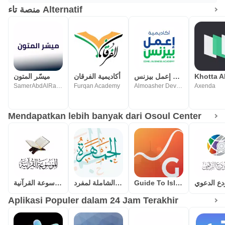
منصة تاء Alternatif
أكاديمية إعمل بيزنس
أكاديمية الفرقان
ميسّر المتون
SamerAbdAlRahmanQadi
Furqan Academy
Almoasher Developers Team
Axenda
Mendapatkan lebih banyak dari Osoul Center
الموسوعة القرآنية
الجمهرة(الموسوعة الشاملة لمفرد
Guide To Islam
دع الدعوي
Aplikasi Populer dalam 24 Jam Terakhir