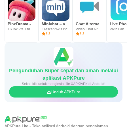
PineDrama - Short Dramas
Minichat – video chat acak
Chat Alternative — android app
Live Pho
TikTok Pte. Ltd.
CrescentAxis Inc.
Video Chat Alt
Pixin Lab
8.3
8.3
Pengunduhan Super cepat dan aman melalui
aplikasi APKPure
Sekali klik untuk menginstal file XAPK/APK di Android!
Unduh APKPure
APKPure Lite - Toko aplikasi Android dengan pengalaman