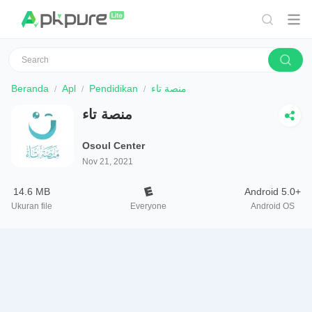
Beranda
Apl
Pendidikan
منصة تاء
منصة تاء
Osoul Center
Nov 21, 2021
14.6 MB
Android 5.0+
Ukuran file
Everyone
Android OS