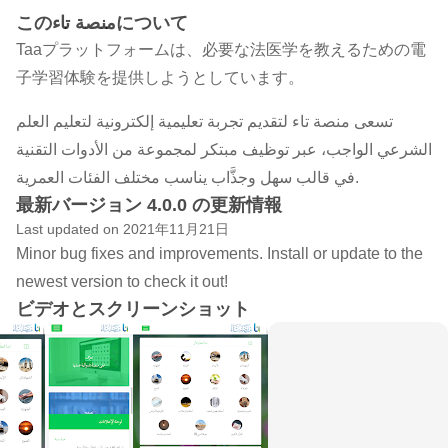
このمنصة تاءについて
Taaプラットフォームは、必要な法医学を教えるための電
子学習体験を提供しようとしています。
تسعى منصة تاء لتقديم تجربة تعليمية إلكترونية لتعليم العلم
الشرعي الواجب، عبر توظيف مبتكر لمجموعة من الأدوات التقنية
في قالب سهل وجذَّاب يناسب مختلف الفئات العمرية.
最新バージョン 4.0.0 の更新情報
Last updated on 2021年11月21日
Minor bug fixes and improvements. Install or update to the
newest version to check it out!
ビデオとスクリーンショット