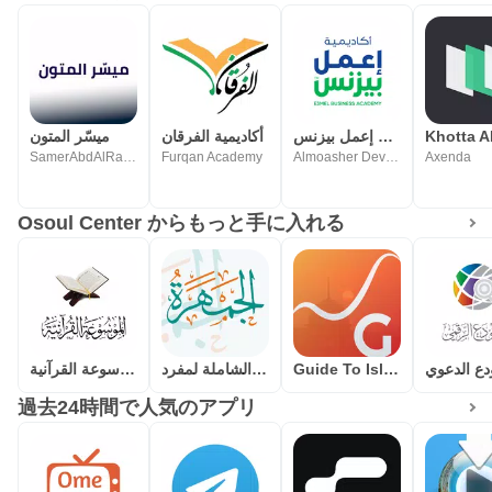
أكاديمية إعمل بيزنس
أكاديمية الفرقان
ميسّر المتون
SamerAbdAlRahmanQadi
Furqan Academy
Almoasher Developers Team
Axenda
Osoul Center からもっと手に入れる
الموسوعة القرآنية
الجمهرة(الموسوعة الشاملة لمفرد
Guide To Islam
دع الدعوي
過去24時間で人気のアプリ