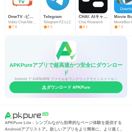
OmeTV -ビデオチャットオルタナティブ
Telegram
CHAI: AIキャラ・あなたの推しとロールプレイチャット
Movie B
Video Chat Alternative
Telegram FZ-LLC
Chai Research
MovieBox 
7.8
8.5
8.1
7.4
APKPureアプリで超高速かつ安全にダウンロー
ド
Android で XAPK/APK ファイルをワンクリックでインストール！
ダウンロード APKPure
APKPure Lite - シンプルながら効率的なページ体験を提供する
Androidアプリストア。欲しいアプリをより簡単に、より速く、