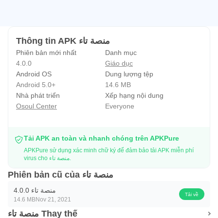
Thông tin APK منصة تاء
Phiên bản mới nhất
Danh mục
4.0.0
Giáo dục
Android OS
Dung lượng tệp
Android 5.0+
14.6 MB
Nhà phát triển
Xếp hạng nội dung
Osoul Center
Everyone
Tải APK an toàn và nhanh chóng trên APKPure
APKPure sử dụng xác minh chữ ký để đảm bảo tải APK miễn phí
virus cho منصة تاء.
Phiên bản cũ của منصة تاء
منصة تاء 4.0.0
Tải về
14.6 MB
Nov 21, 2021
منصة تاء Thay thế