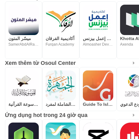
أكاديمية إعمل بيزنس
أكاديمية الفرقان
ميسّر المتون
SamerAbdAlRahmanQadi
Furqan Academy
Almoasher Developers Team
Axenda
Xem thêm từ Osoul Center
الموسوعة القرآنية
الجمهرة(الموسوعة الشاملة لمفرد
Guide To Islam
دع الدعوي
Ứng dụng hot trong 24 giờ qua