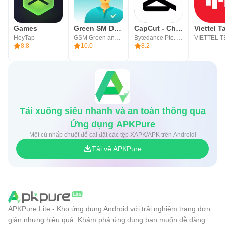
Games
Green SM Driver
CapCut - Chỉnh sửa video
Viettel 
HeyTap
GSM Green and Smart Mobility JSC
Bytedance Pte. Ltd.
8.8
10.0
8.2
Tải xuống siêu nhanh và an toàn thông qua
Ứng dụng APKPure
Một cú nhấp chuột để cài đặt các tệp XAPK/APK trên Android!
Tải về APKPure
APKPure Lite - Kho ứng dụng Android với trải nghiệm trang đơn
giản nhưng hiệu quả. Khám phá ứng dụng bạn muốn dễ dàng