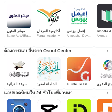
أكاديمية إعمل بيزنس
أكاديمية الفرقان
ميسّر المتون
SamerAbdAlRahmanQadi
Furqan Academy
Almoasher Developers Team
Axenda
ต้องการแอปอื่นจาก Osoul Center
الموسوعة القرآنية
الجمهرة(الموسوعة الشاملة لمفرد
Guide To Islam
دع الدعوي
แอปยอดนิยมใน 24 ชั่วโมงที่ผ่านมา