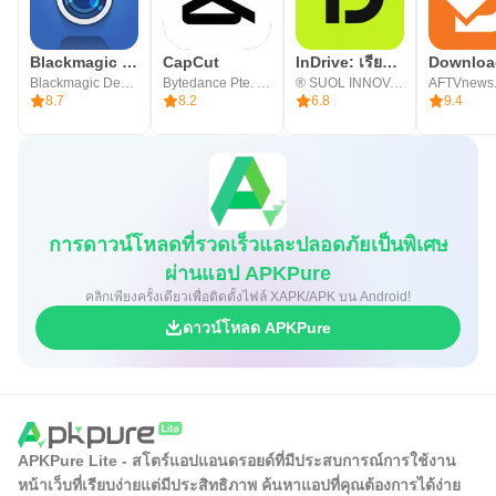
Blackmagic Camera
CapCut
InDrive: เรียกรถ & เดลิเวอรี่
Blackmagic Design Inc.
Bytedance Pte. Ltd.
® SUOL INNOVATIONS LTD
AFTVnews
8.7
8.2
6.8
9.4
การดาวน์โหลดที่รวดเร็วและปลอดภัยเป็นพิเศษ
ผ่านแอป APKPure
คลิกเพียงครั้งเดียวเพื่อติดตั้งไฟล์ XAPK/APK บน Android!
ดาวน์โหลด APKPure
APKPure Lite - สโตร์แอปแอนดรอยด์ที่มีประสบการณ์การใช้งาน
หน้าเว็บที่เรียบง่ายแต่มีประสิทธิภาพ ค้นหาแอปที่คุณต้องการได้ง่าย