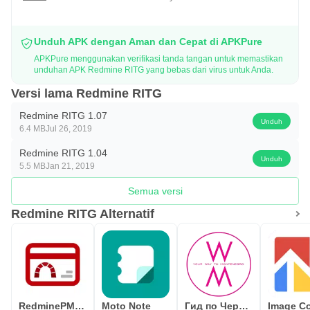
Unduh APK dengan Aman dan Cepat di APKPure
APKPure menggunakan verifikasi tanda tangan untuk memastikan
unduhan APK Redmine RITG yang bebas dari virus untuk Anda.
Versi lama Redmine RITG
Redmine RITG 1.07
Unduh
6.4 MB
Jul 26, 2019
Redmine RITG 1.04
Unduh
5.5 MB
Jan 21, 2019
Semua versi
Redmine RITG Alternatif
RedminePM - Redmine Client App
Moto Note
Гид по Черногории