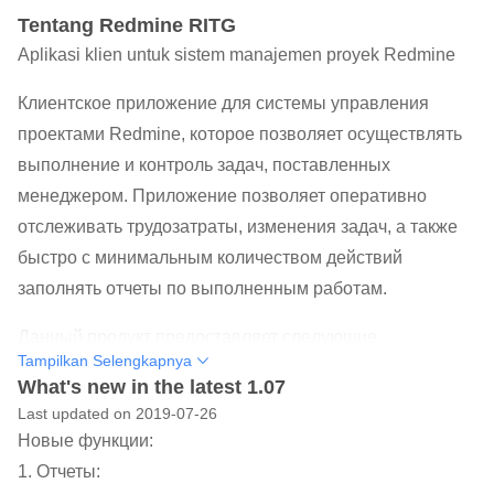
Tentang Redmine RITG
Aplikasi klien untuk sistem manajemen proyek Redmine
Клиентское приложение для системы управления
проектами Redmine, которое позволяет осуществлять
выполнение и контроль задач, поставленных
менеджером. Приложение позволяет оперативно
отслеживать трудозатраты, изменения задач, а также
быстро с минимальным количеством действий
заполнять отчеты по выполненным работам.
Данный продукт предоставляет следующие
Tampilkan Selengkapnya
возможности:
What's new in the latest 1.07
• динамическое управление задачами. Минимизация
Last updated on 2019-07-26
действий пользователя при работе с задачами;
Новые функции:
• гибкая система доступа, основанная на ролях,
1. Отчеты:
заведенных в развернутом на сервере стандартном