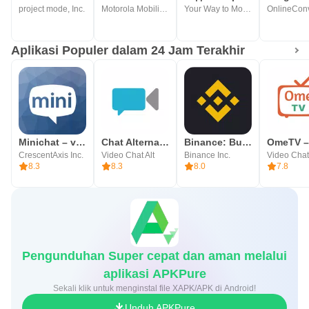
project mode, Inc.
Motorola Mobility LLC.
Your Way to Montenegro
OnlineConv
Aplikasi Populer dalam 24 Jam Terakhir
Minichat – video chat acak
Chat Alternative — android app
Binance: Buy Bitcoin & Crypto
CrescentAxis Inc.
Video Chat Alt
Binance Inc.
8.3
8.3
8.0
7.8
Pengunduhan Super cepat dan aman melalui
aplikasi APKPure
Sekali klik untuk menginstal file XAPK/APK di Android!
Unduh APKPure