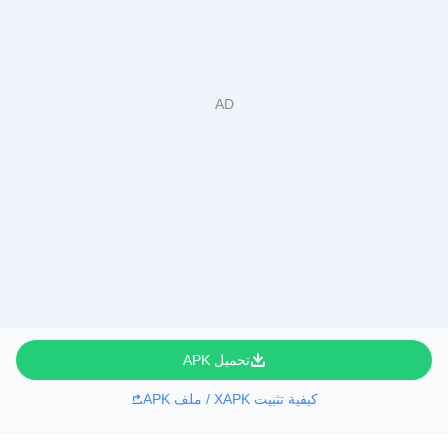
تحميل APK
كيفية تثبيت XAPK / ملف APK