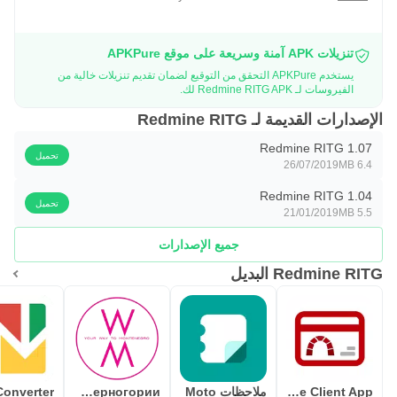
تنزيلات APK آمنة وسريعة على موقع APKPure
يستخدم APKPure التحقق من التوقيع لضمان تقديم تنزيلات خالية من
الفيروسات لـ Redmine RITG APK لك.
الإصدارات القديمة لـ Redmine RITG
Redmine RITG 1.07
تحميل
26/07/2019
6.4 MB
Redmine RITG 1.04
تحميل
21/01/2019
5.5 MB
جميع الإصدارات
Redmine RITG البديل
RedminePM - Redmine Client App
ملاحظات Moto
Гид по Черногории