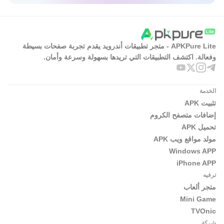
APKPure Lite - متجر تطبيقات أندرويد يقدم تجربة صفحات بسيطة
وفعالة. اكتشف التطبيقات التي تريدها بسهولة وسرعة وأمان.
الخدمة
تثبيت APK
إضافات متصفح الكروم
تحميل APK
مولد مواقع ويب APK
Windows APP
iPhone APP
ترفيه
متجر ألعاب
Mini Game
TVOnic
شركة