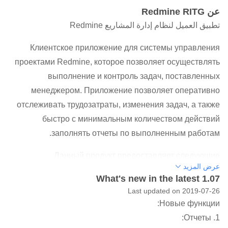
عن Redmine RITG
تطبيق العميل لنظام إدارة المشاريع Redmine
Клиентское приложение для системы управления
проектами Redmine, которое позволяет осуществлять
выполнение и контроль задач, поставленных
менеджером. Приложение позволяет оперативно
отслеживать трудозатраты, изменения задач, а также
быстро с минимальным количеством действий
заполнять отчеты по выполненным работам.
Данный продукт предоставляет следующие
عرض المزيد
возможности:
What's new in the latest 1.07
• динамическое управление задачами. Минимизация
Last updated on 2019-07-26
действий пользователя при работе с задачами;
Новые функции:
• гибкая система доступа, основанная на ролях,
1. Отчеты:
заведенных в развернутом на сервере стандартном