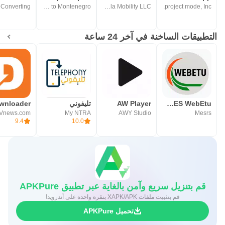
eConverting
Your Way to Montenegro
Motorola Mobility LLC.
project mode, Inc.
التطبيقات الساخنة في آخر 24 ساعة
PROGRES WebEtu
AW Player
تليفوني
wnloader
Vnews.com
My NTRA
AWY Studio
Mesrs
9.4
10.0
قم بتنزيل سريع وآمن بالغاية عبر تطبيق APKPure
قم بتثبيت ملفات XAPK/APK بنقرة واحدة على أندرويد!
تحميل APKPure