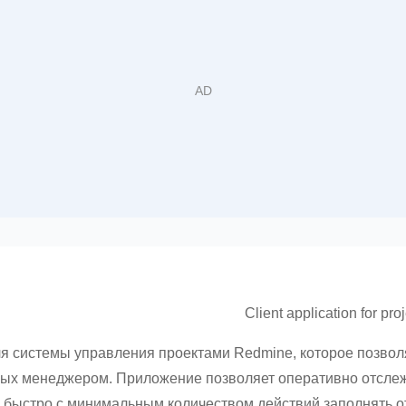
Client application for 
я системы управления проектами Redmine, которое позвол
ных менеджером. Приложение позволяет оперативно отслеж
же быстро с минимальным количеством действий заполнять 