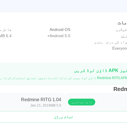
ٹیگری
Android OS
فائل س
ولز
Android 5.0+
6.4 MB
اد کی درجہ بندی
Everyon
Redmine RITG 1.04
ڈاؤن لوڈ کریں
Jan 21, 2019
5.5 MB
تمام ورژن