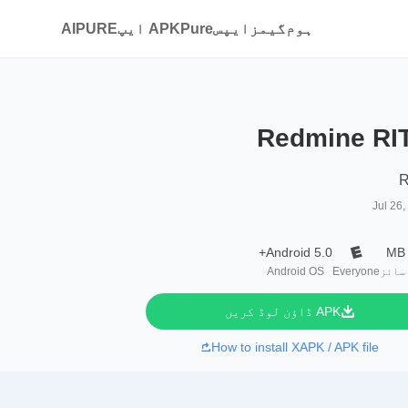
ہوم
گیمز
ایپس
APKPure ایپ
AIPURE
Redmine RI
R
Jul 26
Android 5.0+
سائز
Everyone
Android OS
APK ڈاؤن لوڈ کریں
How to install XAPK / APK file