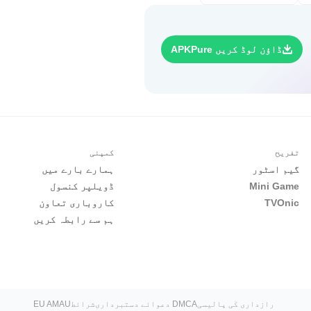
ڈاؤن لوڈ کریں APKPure
تفریح
کمپنی
گیم اسٹور
ہمارے بارے میں
Mini Game
ڈویلپر کنسول
TVOnic
کاروباری تعاون
ہم سے رابطہ کریں
رازداری کی پالیسی
DMCA دعوائے دستبرداری
شرائط
EU AMAU