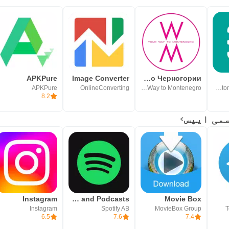
APKPure
Image Converter
Гид по Черногории
APKPure
OnlineConverting
Your Way to Montenegro
Motorola Mobility LLC.
8.2
Instagram
Spotify: Music and Podcasts
Movie Box
Instagram
Spotify AB
MovieBox Group
T
6.5
7.6
7.4