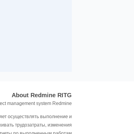
About Redmine RITG
project management system Redmine
яет осуществлять выполнение и
ивать трудозатраты, изменения
отчеты по выполненным работам.