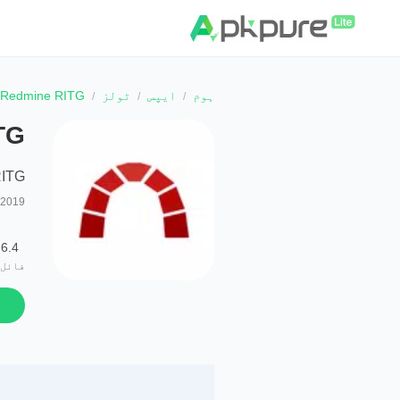
ہوم
ایپس
ٹولز
Redmine RITG
TG
ITG
, 2019
6.4 MB
فائل 