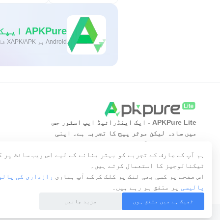
APKPure ایپکےذریعےانتہائی تیزاورمحفوظڈاؤنلوڈنگ
Android پر XAPK/APK فائلیںانسٹالکرنےکےلیےایککلککریں!
APKPure Lite - ایک اینڈرائیڈ ایپ اسٹور جس
میں سادہ لیکن موثر پیج کا تجربہ ہے۔ اپنی
مطلوبہ ایپ کو آسان، تیز اور محفوظ طریقے سے
دریافت کریں۔
ہم آپ کے صارف کے تجربے کو بہتر بنانے کے لیے اس ویب سائٹ پر 
ٹیکنالوجیز کا استعمال کرتے ہیں۔
اس صفحے پر کسی بھی لنک پر کلک کرکے آپ ہماری
رازداری کی پالی
پالیسی
پر متفق ہو رہے ہیں۔
ٹھیک ہے میں متفق ہوں
مزید جانیں
Copyright © 2014-2026 APKPure All rights reserved.