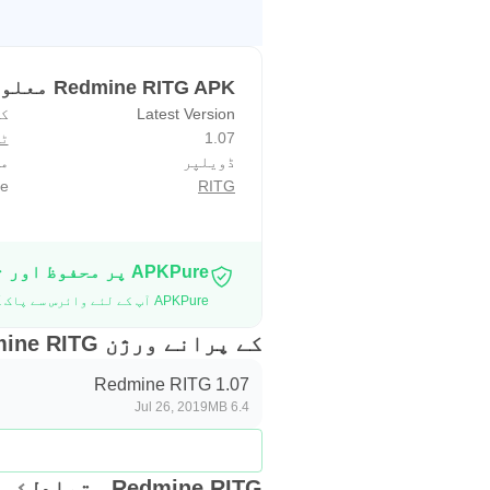
Redmine RITG APK معلومات
Latest Version
ک
1.07
ٹ
ڈویلپر
مو
e
RITG
APKPure پر محفوظ اور تیز APK ڈاؤن لوڈ کریں
APKPure آپ کے لئے وائرس سے پاک Redmine RITG APK ڈاؤن لوڈ میسر کرنے کے لئے سائنیچر تصدیق استعمال کرتا ہے۔
کے پرانے ورژن Redmine RITG
Redmine RITG 1.07
Jul 26, 2019
6.4 MB
Redmine RITG متبادل