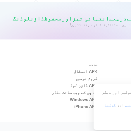
سروس
APK انسٹال
کروم توسیع
APK ڈاؤن لوڈ
کوکیز اور دیگر
اے پی کے ویب سائٹ بلڈر
Windows APP
سی
اور
کوکیز
iPhone APP