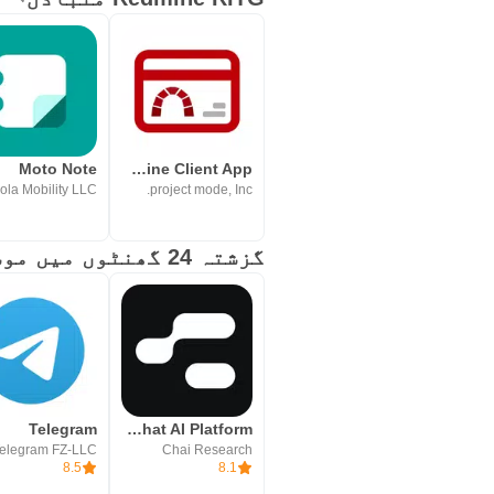
Moto Note
RedminePM - Redmine Client App
project mode, Inc.
گزشتہ 24 گھنٹوں میں موسمی ایپس
Telegram
Chai: Chat AI Platform
elegram FZ-LLC
Chai Research
8.5
8.1