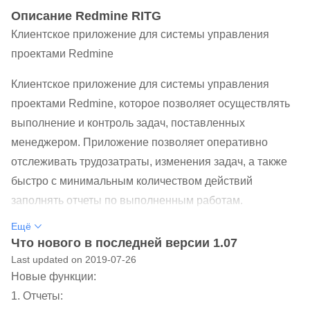
Oписание Redmine RITG
Клиентское приложение для системы управления
проектами Redmine
Клиентское приложение для системы управления
проектами Redmine, которое позволяет осуществлять
выполнение и контроль задач, поставленных
менеджером. Приложение позволяет оперативно
отслеживать трудозатраты, изменения задач, а также
быстро с минимальным количеством действий
заполнять отчеты по выполненным работам.
Ещё
Данный продукт предоставляет следующие
Что нового в последней версии 1.07
возможности:
Last updated on 2019-07-26
• динамическое управление задачами. Минимизация
Новые функции:
действий пользователя при работе с задачами;
1. Отчеты:
• гибкая система доступа, основанная на ролях,