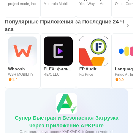
project mode, Inc.
Motorola Mobility LLC.
Your Way to Montenegro
OnlineConv
Популярные Приложения за Последние 24 Ч
аса
Whoosh
FLEX: фильмы и сериалы
FP Audit
WSH MOBILITY
REX, LLC
Fix Price
Pingo AI, In
3.7
5.5
Супер Быстрая и Безопасная Загрузка
через Приложение APKPure
Один клик для установки XAPK/APK файлов на Android!