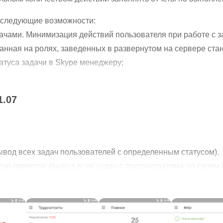
 следующие возможности:
ачами. Минимизация действий пользователя при работе с з
ованная на ролях, заведенных в развернутом на сервере ст
атуса задачи в Skype менеджеру;
риев.
1.07
 через API Redmine. Для использования не в компании RI
й системы контроля проектов. Возможно могут возникнуть 
 мы рассмотрим и если изменения не затронут наш бизнес-п
ывод всех задач пользователей с определенным статусом).
резе проектов (вывод всех задач с трудозатратами по свои
чам.
резе пользователей (вывод всех трудозатрат пользователей 
ов (теперь проекты загружаются быстрее)