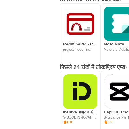
RedminePM - Redmine Client App
Moto Note
project mode, Inc.
पिछले 24 घंटों में लोकप्रिय एप्स
inDrive. शहर & इंटरसिटी राइड
® SUOL INNOVATIONS LTD
Bytedance Pte. 
6.8
8.2