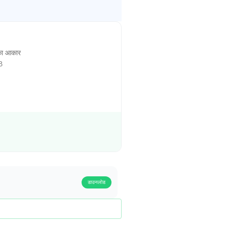
ा आकार
B
डाउनलोड