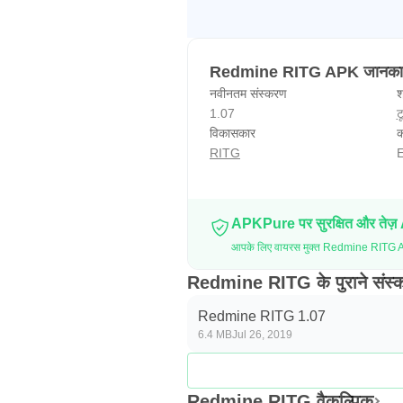
Redmine RITG APK जानका
नवीनतम संस्करण
श
1.07
ट
विकासकार
क
RITG
E
APKPure पर सुरक्षित और तेज़
आपके लिए वायरस मुक्त Redmine RITG A
Redmine RITG के पुराने संस्
Redmine RITG 1.07
6.4 MB
Jul 26, 2019
Redmine RITG वैकल्पिक