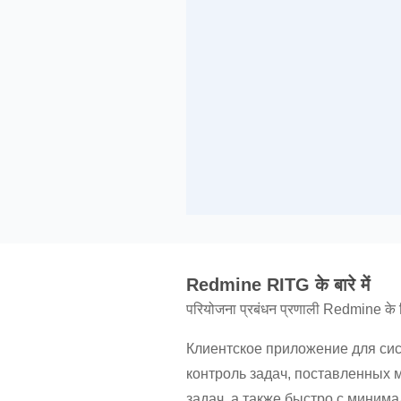
Redmine RITG के बारे में
परियोजना प्रबंधन प्रणाली Redmine के 
Клиентское приложение для си
контроль задач, поставленных
задач, а также быстро с миним