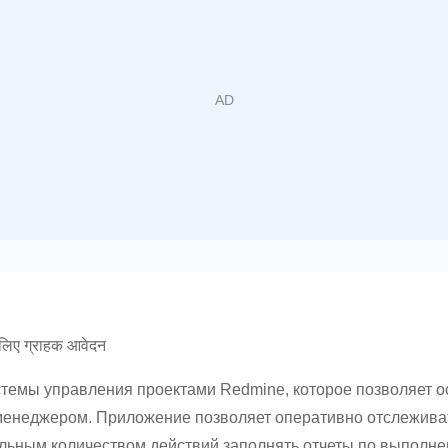
लिए ग्राहक आवेदन
стемы управления проектами Redmine, которое позволяет 
 менеджером. Приложение позволяет оперативно отслежива
альным количеством действий заполнять отчеты по выполн