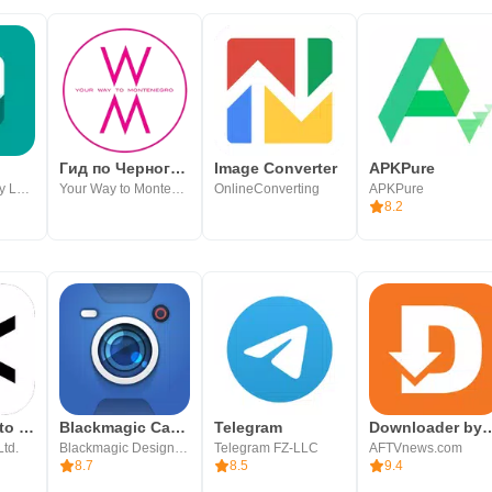
Гид по Черногории
Image Converter
APKPure
Motorola Mobility LLC.
Your Way to Montenegro
OnlineConverting
APKPure
8.2
CapCut: Photo & Video Editor
Blackmagic Camera
Telegram
Downloader by
Ltd.
Blackmagic Design Inc.
Telegram FZ-LLC
AFTVnews.com
8.7
8.5
9.4