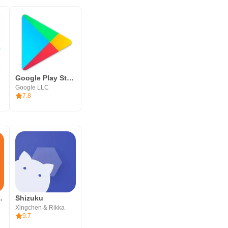
Google Play Store
Google LLC
7.8
 AFTVnews
Shizuku
Xingchen & Rikka
9.7