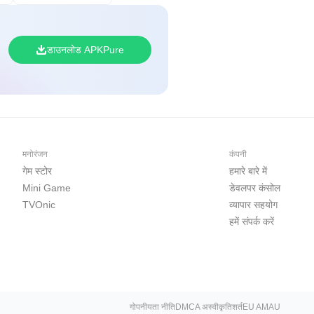
डाउनलोड APKPure
मनोरंजन
कंपनी
गेम स्टोर
हमारे बारे में
Mini Game
डेवलपर कंसोल
TVOnic
व्यापार सहयोग
हमें संपर्क करें
गोपनीयता नीति
DMCA अस्वीकृति
शर्त
EU AMAU