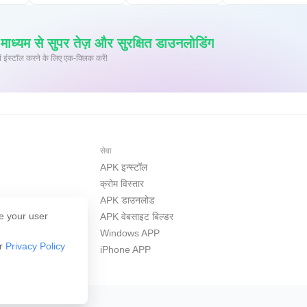
्यम से सुपर तेज़ और सुरक्षित डाउनलोडिंग
 पर XAPK/APK फ़ाइलें इंस्टॉल करने के लिए एक-क्लिक करें!
सेवा
APK इन्स्टॉल
क्रोम विस्तार
APK डाउनलोड
e your user
APK वेबसाइट बिल्डर
Windows APP
ur
Privacy Policy
iPhone APP