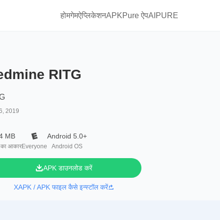
होम
गेम
ऐप्लिकेशन
APKPure ऐप
AIPURE
edmine RITG
TG
6, 2019
.4 MB
Android 5.0+
 का आकार
Everyone
Android OS
APK डाउनलोड करें
XAPK / APK फाइल कैसे इन्स्टॉल करें