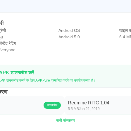
री
्रेणी
Android OS
फाइल क
ूल
Android 5.0+
6.4 M
ॉन्टेंट रेटिंग
veryone
 APK डाउनलोड करें
PK डाउनलोड करने के लिए APKPure प्रमाणित करने का उपयोग करता है।
करण
Redmine RITG 1.04
डाउनलोड
5.5 MB
Jan 21, 2019
सभी संस्करण