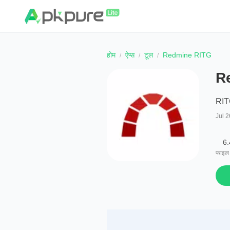
होम
ऐप्स
टूल
Redmine RITG
R
RI
Jul 2
6
फाइल