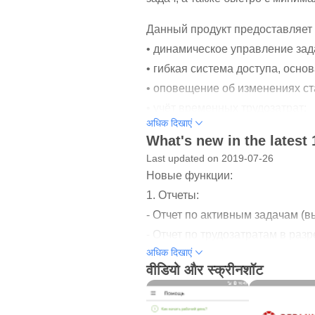
Данный продукт предоставляет
• динамическое управление зад
• гибкая система доступа, осн
• оповещение об изменениях ст
• учёт временных трудозатрат;
अधिक दिखाएं
• создание описания, коммента
What's new in the latest 
Приложение полностью работает
Last updated on 2019-07-26
Новые функции:
установить сервер и порт ваше
1. Отчеты:
задач, тогда прошу писать нам,
- Отчет по активным задачам (в
их в решение.
- Отчет по трудозатратам в раз
अधिक दिखाएं
период) с группировкой по зада
वीडियो और स्क्रीनशॉट
- Отчет по трудозатратам в раз
определенный период).
2. Оптимизация загрузки проект