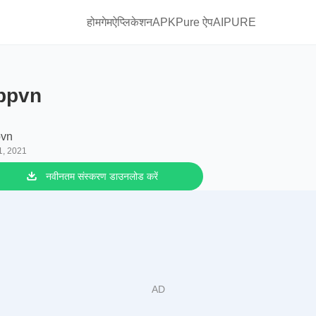
होम
गेम
ऐप्लिकेशन
APKPure ऐप
AIPURE
ppvn
vn
1, 2021
नवीनतम संस्करण डाउनलोड करें