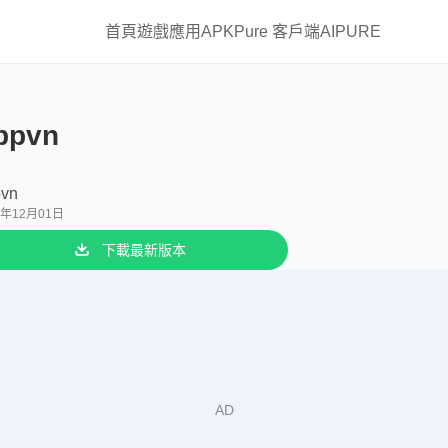
首頁
遊戲
應用
APKPure 客戶端
AIPURE
ppvn
vn
1年12月01日
下載最新版本