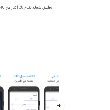
acità di risoluzione dei problemi.
iochi educativi che coprono cinque