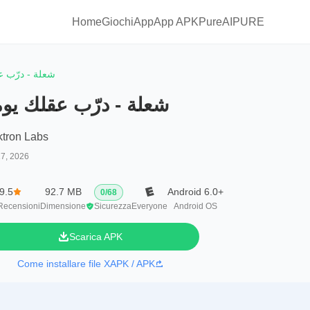
Home
Giochi
App
App APKPure
AIPURE
شعلة - درّب عق
شعلة - درّب عقلك يومي
ktron Labs
17, 2026
9.5
92.7 MB
Android 6.0+
0
/
68
Recensioni
Dimensione
Sicurezza
Everyone
Android OS
Scarica APK
Come installare file XAPK / APK