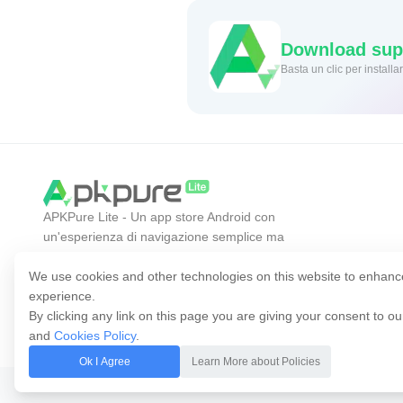
Download supe
Basta un cl
APKPure Lite - Un app store Android con
un'esperienza di navigazione semplice ma
efficiente. Scopri l'app che desideri in modo più
facile, veloce e sicuro.
We use cookies and other technologies on this website to enhanc
experience.
By clicking any link on this page you are giving your consent to o
and
Cookies Policy
.
Ok I Agree
Learn More about Policies
Copyright © 2014-2026 APKPure. Tutti i diritti riservati.