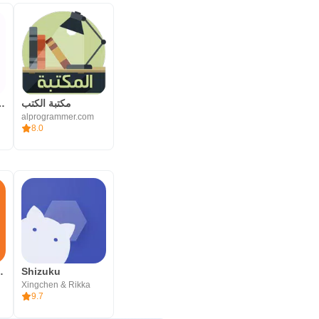
مكتبة الكتب
مكتبة نوري - كت
alprogrammer.com
8.0
 AFTVnews
Shizuku
Xingchen & Rikka
9.7