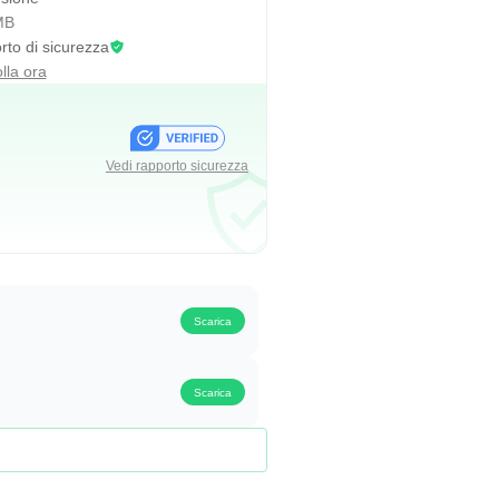
MB
to di sicurezza
lla ora
Vedi rapporto sicurezza
Scarica
Scarica