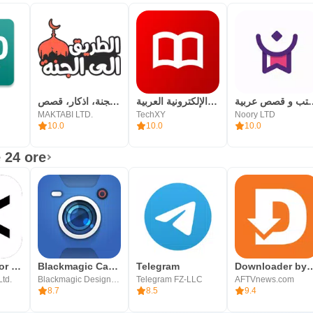
ب و قصص عربية
المكتبة الإلكترونية العربية
الطريق الى الجنة، اذكار، قصص
MAKTABI LTD.
TechXY
Noory LTD
10.0
10.0
10.0
 24 ore
CapCut: editor di foto e video
Blackmagic Camera
Telegram
Downloader by
Ltd.
Blackmagic Design Inc.
Telegram FZ-LLC
AFTVnews.com
8.7
8.5
9.4