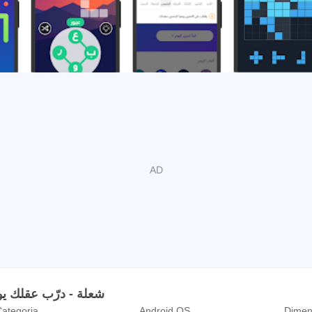
azioni sull'APK شعلة - درّب عقلك يومياً
ategoria
Android OS
Dimen