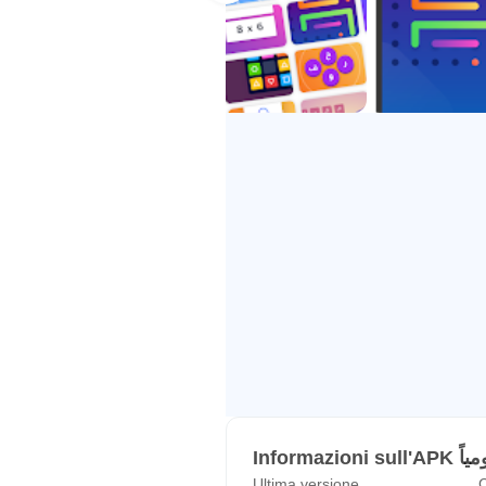
Inform
Ultima versione
C