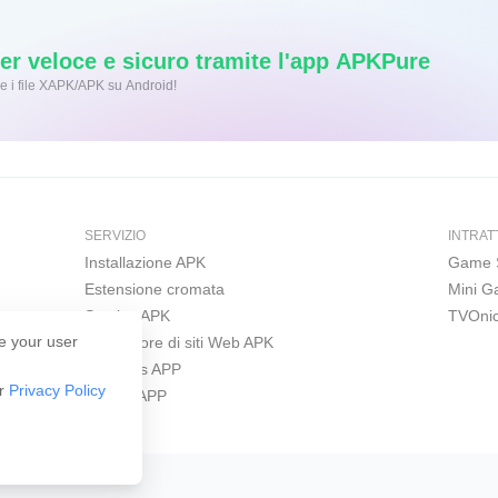
r veloce e sicuro tramite l'app APKPure
ic per installare i file XAPK/APK su Android!
SERVIZIO
INTRAT
Installazione APK
Game 
Estensione cromata
Mini 
Scarica APK
TVOni
e your user
Costruttore di siti Web APK
Windows APP
ur
Privacy Policy
iPhone APP