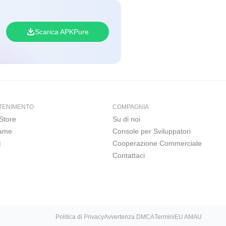
Scarica APKPure
TENIMENTO
COMPAGNIA
Store
Su di noi
Game
Console per Sviluppatori
c
Cooperazione Commerciale
Contattaci
Politica di Privacy
Avvertenza DMCA
Termini
EU AMAU