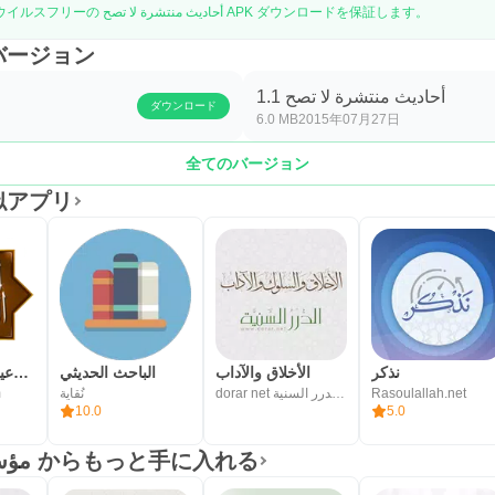
APKPure は署名検証を使用して、ウイルスフリーの أحاديث منتشرة لا تصح APK ダウンロードを保証します。
أحاديث منتの旧バージョン
أحاديث منتشرة لا تصح 1.1
ダウンロード
6.0 MB
2015年07月27日
全てのバージョン
أحاديث منの類似アプリ
نذكر
الأخلاق والآداب
الباحث الحديثي
حكم ومواعظ وأدعية: الكلم الطيب
m
نُقاية
dorar net مؤسسة الدرر السنية
Rasoulallah.net
10.0
5.0
dorar net مؤسسة الدرر السنية からもっと手に入れる