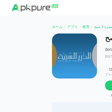
ホーム
アプリ
教育
تشرة لا تصح
صح
201
1
ファ