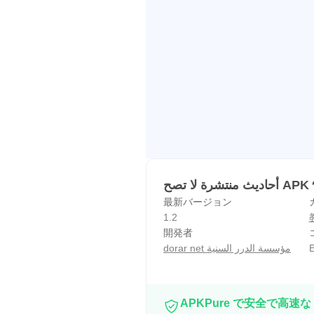
يث منتشرة لا تصح
最新バージョン
1.2
開発者
dorar net مؤسسة الدرر السنية
E
APKPure で安全で高速な