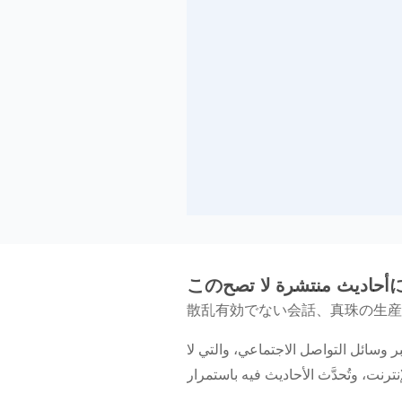
このصح
散乱有効でない会話、真珠の生産
 وسائل التواصل الاجتماعي، والتي لا