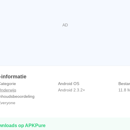
أحاديث م APK -informatie
ategorie
Android OS
Besta
nderwijs
Android 2.3.2+
11.8 
nhoudsbeoordeling
veryone
ownloads op APKPure