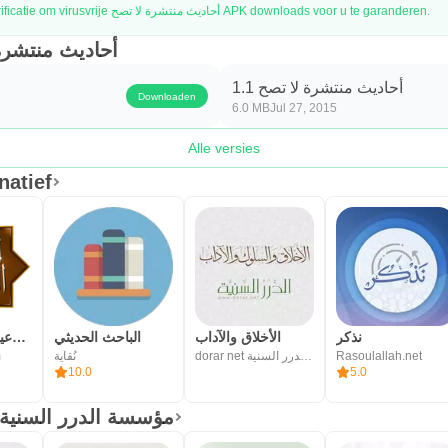
APKPure gebruikt handtekeningverificatie om virusvrije أحاديث منتشرة لا تصح APK downloads voor u te garanderen.
van أحاديث منتشرة لا تصح
أحاديث منتشرة لا تصح 1.1
Downloaden
6.0 MB
Jul 27, 2015
Alle versies
أحاد Alternatief
نذكر
الأخلاق والآداب
الباحث الحديثي
حكم ومواعظ وأدعية: الكلم الطيب
m
نُقاية
dorar net مؤسسة الدرر السنية
Rasoulallah.net
10.0
5.0
Krijg meer van dorar net مؤسسة الدرر السنية