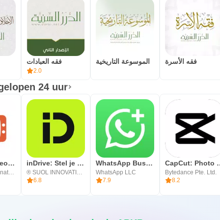
فقه الأسرة
الموسوعة التاريخية
فقه العبادات
2.0
gelopen 24 uur
OmeTV – Video Chat Alternatief
inDrive: Stel je tarief voor
WhatsApp Business
CapCut: Photo
Video Chat Alternative
® SUOL INNOVATIONS LTD
WhatsApp LLC
Bytedance Pte. Ltd.
6.8
7.9
8.2