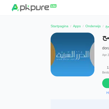
Startpagina
Apps
Onderwijs
صح
صح
Apr 
1
Best
H