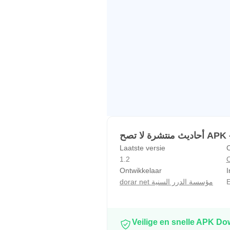
نتشرة لا تصح
Laatste versie
C
1.2
O
Ontwikkelaar
I
dorar net مؤسسة الدرر السنية
E
Veilige en snelle APK D