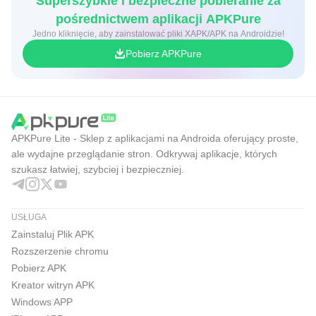
Superszybkie i bezpieczne pobieranie za
pośrednictwem aplikacji APKPure
Jedno kliknięcie, aby zainstalować pliki XAPK/APK na Androidzie!
Pobierz APKPure
APKPure Lite - Sklep z aplikacjami na Androida oferujący proste,
ale wydajne przeglądanie stron. Odkrywaj aplikacje, których
szukasz łatwiej, szybciej i bezpieczniej.
USŁUGA
Zainstaluj Plik APK
Rozszerzenie chromu
Pobierz APK
Kreator witryn APK
Windows APP