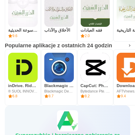
فقه العبادات
الأخلاق والآداب
الموسوعة الحديثية
9.6
2.0
Popularne aplikacje z ostatnich 24 godzin
inDrive. Rides with fair fares
Blackmagic Camera
CapCut: Photo & Video Editor
® SUOL INNOVATIONS LTD
Blackmagic Design Inc.
Bytedance Pte. Ltd.
AFTVnews
6.8
8.7
8.2
9.4