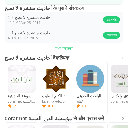
أحاديث منتشرة لا تصح के पुराने संस्करण
أحاديث منتشرة لا تصح 1.2
डाउनलोड
11.8 MB
Apr 25, 2017
أحاديث منتشرة لا تصح 1.1
डाउनलोड
6.0 MB
Jul 27, 2015
सभी संस्करण
أحاديث منتشرة لا تصح वैकल्पिक
اق والآداب
الباحث الحديثي
حكم ومواعظ وأدعية: الكلم الطيب
الموسوعة الحديثية
dorar net مؤسسة الدرر السنية
kalemtayeb.com
نُقاية
9.6
10.0
10.0
dorar net مؤسسة الدرر السنية से और प्राप्त करें