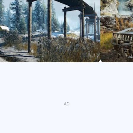
with many upgrades and accessories including purchasing intake
ght, and much more.
ers in co-operative multiplayer and enrich your SnowRunner exp
 off-road experience with SnowRunner!