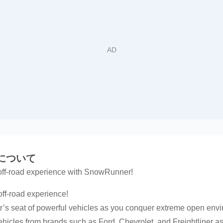
leについて
 off-road experience with SnowRunner!
off-road experience!
r’s seat of powerful vehicles as you conquer extreme open env
vehicles from brands such as Ford, Chevrolet, and Freightliner 