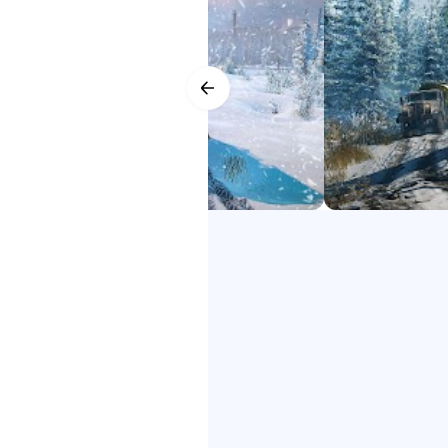
YOUR PERSONAL FLEET
SnowRunner 2 google play
Expand and customize your fleet 
SnowRunner 2 down
your tires, adjusting the ride hei
SnowRunner 2 Phone
SnowRunner 2 Phone Game
DRIVE TOGETHER
SnowRunner 2 free
Ride solo or with up to four play
SnowRunner 2
mods!
Get ready for the next generation