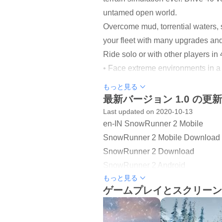
untamed open world.
Overcome mud, torrential waters, 
your fleet with many upgrades and 
Ride solo or with other players 
• Face extreme environments in a
• 40 unique vehicles to unlock, u
もっと見る
• Complete dozens of challenging
最新バージョン 1.0 の更
• Go solo or play with other player
Last updated on 2020-10-13
en-IN SnowRunner 2 Mobile
SANDBOX OPEN WORLDS
SnowRunner 2 Mobile Download
Explore immense open worlds and f
SnowRunner 2 Download
challenging contracts, and leave 
SnowRunner 2 Android
もっと見る
SnowRunner 2 Game
A WORLD OF CHALLENGE
ゲームプレイとスクリーン
SnowRunner 2 Mobile Game
Carry heavy hauls and extreme pa
SnowRunner 2 Play
unlockables.
SnowRunner 2 Android Game