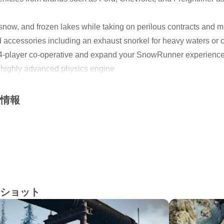
snow, and frozen lakes while taking on perilous contracts and
accessories including an exhaust snorkel for heavy waters or ch
in 4-player co-operative and expand your SnowRunner experienc
 highly advanced physics engine
pgrade, and customize
 missions across an interconnected world
新情報
s in 4-player co-op
eel the total freedom of driving in the wild. Discover new locat
your mark in these untamed lands.
ショット
yloads by overcoming mud, torrential waters, snow, and frozen 