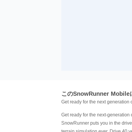
このSnowRunner Mobi
Get ready for the next generation
Get ready for the next-generation 
SnowRunner puts you in the drive
terrain simulation ever. Drive 40 