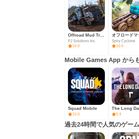
Offroad Mud Truck Simulator 3D
PJ Solutions Inc.
Spiry Cyclone
10.0
10.0
Mobile Games App
Squad Mobile
10.0
5.4
過去24時間で人気のゲー