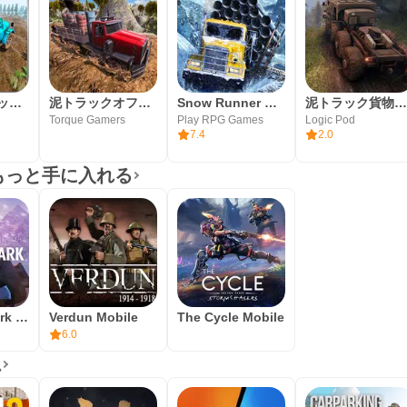
オフロードマッドトラック運転2019年：貨物トラック
泥トラックオフロード運転
Snow Runner Mobile
泥トラック貨物輸送3
Torque Gamers
Play RPG Games
Logic Pod
7.4
2.0
 からもっと手に入れる
The Long Dark Mobile
Verdun Mobile
The Cycle Mobile
6.0
ム