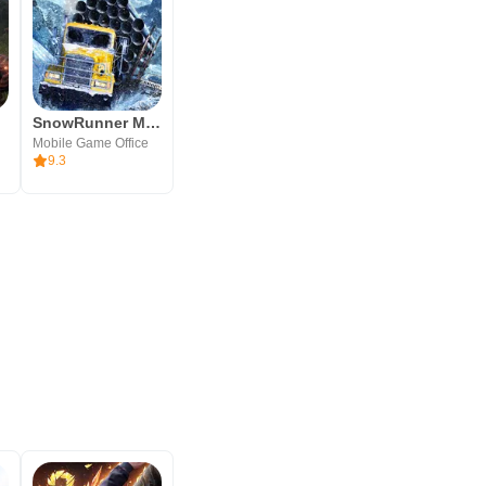
D
SnowRunner Mobile
Mobile Game Office
9.3