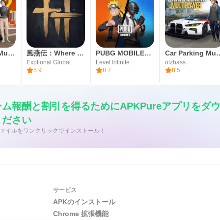
Car Parking Multiplayer 2
風燕伝：Where Winds Meet
PUBG MOBILE（ピーユービージー）
Car Parking 
Exptional Global
Level Infinite
olzhass
8.9
8.7
8.5
ム報酬と割引を得るためにAPKPureアプリをダ
ください
/APK ファイルをワンクリックでインストール！
サービス
APKのインストール
Chrome 拡張機能