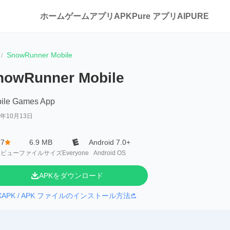
ホーム
ゲーム
アプリ
APKPure アプリ
AIPURE
SnowRunner Mobile
nowRunner Mobile
ile Games App
0年10月13日
.7
6.9 MB
Android 7.0+
レビュー
ファイルサイズ
Everyone
Android OS
APKをダウンロード
XAPK / APK ファイルのインストール方法