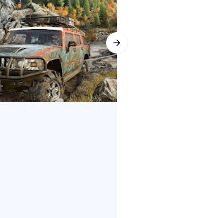
 snorkels, attaching chains to
erience with community-created