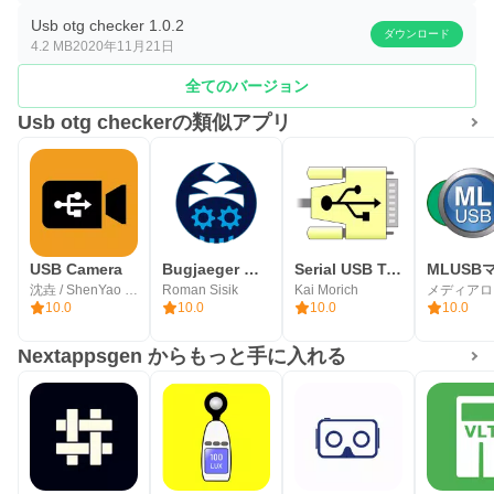
Usb otg checker 1.0.2
ダウンロード
4.2 MB
2020年11月21日
全てのバージョン
Usb otg checkerの類似アプリ
USB Camera
Bugjaeger Mobile ADB - USB OTG
Serial USB Terminal
沈垚 / ShenYao China
Roman Sisik
Kai Morich
10.0
10.0
10.0
10.0
Nextappsgen からもっと手に入れる