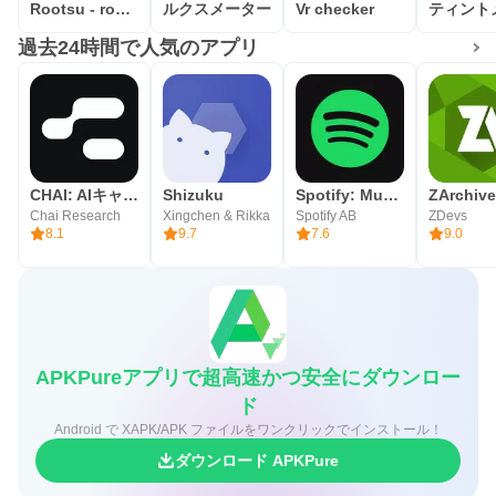
Rootsu - root validator
ルクスメーター
Vr checker
過去24時間で人気のアプリ
CHAI: AIキャラ・あなたの推しとロールプレイチャット
Shizuku
Spotify: Music and Podcasts
ZArchive
Chai Research
Xingchen & Rikka
Spotify AB
ZDevs
8.1
9.7
7.6
9.0
APKPureアプリで超高速かつ安全にダウンロー
ド
Android で XAPK/APK ファイルをワンクリックでインストール！
ダウンロード APKPure