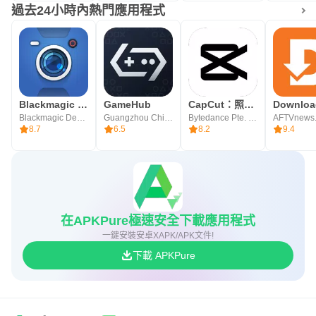
過去24小時內熱門應用程式
Blackmagic Camera
GameHub
CapCut：照片與影片編輯器
Blackmagic Design Inc.
Guangzhou Chicken Run Network Technology Co.,Ltd.
Bytedance Pte. Ltd.
AFTVnews
8.7
6.5
8.2
9.4
在APKPure極速安全下載應用程式
一鍵安裝安卓XAPK/APK文件!
下載 APKPure