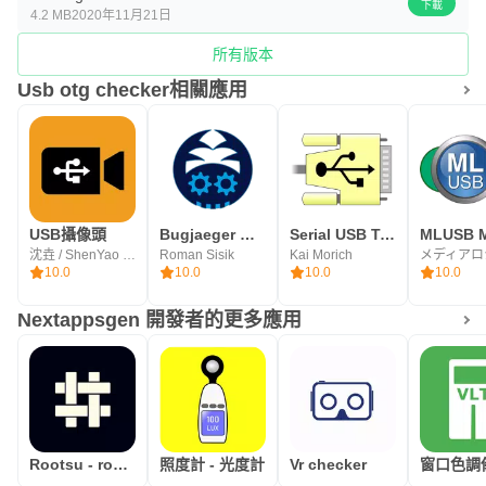
下載
4.2 MB
2020年11月21日
所有版本
Usb otg checker相關應用
USB攝像頭
Bugjaeger Mobile ADB - USB OTG
Serial USB Terminal
沈垚 / ShenYao China
Roman Sisik
Kai Morich
10.0
10.0
10.0
10.0
Nextappsgen 開發者的更多應用
Rootsu - root validator
照度計 - 光度計
Vr checker