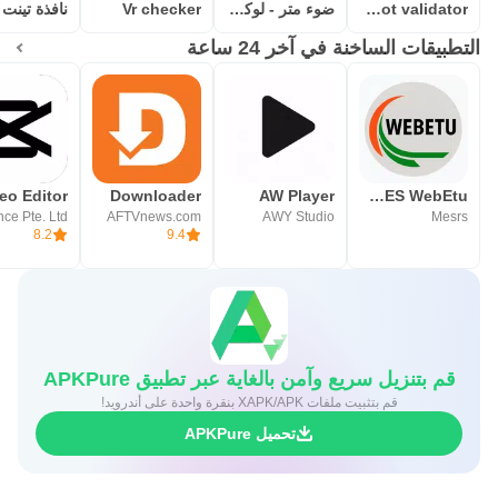
Rootsu - root validator
ضوء متر - لوكس متر قياس الضوء
Vr checker
نافذة تينت 
التطبيقات الساخنة في آخر 24 ساعة
Downloader
AW Player
PROGRES WebEtu
AFTVnews.com
AWY Studio
Mesrs
8.2
9.4
قم بتنزيل سريع وآمن بالغاية عبر تطبيق APKPure
قم بتثبيت ملفات XAPK/APK بنقرة واحدة على أندرويد!
تحميل APKPure