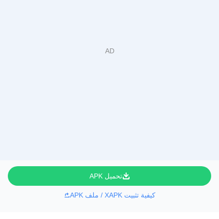
تحميل APK
كيفية تثبيت XAPK / ملف APK