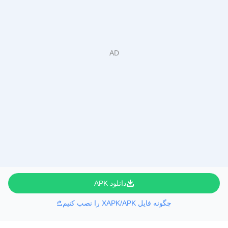
دانلود APK
چگونه فایل XAPK/APK را نصب کنیم