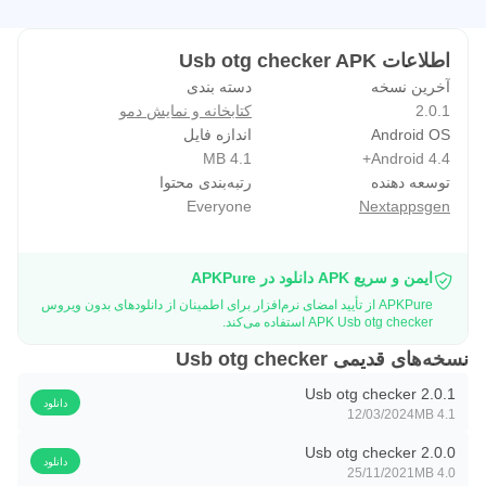
اطلاعات Usb otg checker APK
آخرین نسخه
دسته بندی
2.0.1
کتابخانه و نمایش دمو
Android OS
اندازه فایل
4.1 MB
Android 4.4+
توسعه دهنده
رتبه‌بندی محتوا
Everyone
Nextappsgen
ایمن و سریع APK دانلود در APKPure
APKPure از تأیید امضای نرم‌افزار برای اطمینان از دانلودهای بدون ویروس
APK Usb otg checker استفاده می‌کند.
نسخه‌های قدیمی Usb otg checker
Usb otg checker 2.0.1
دانلود
12/03/2024
4.1 MB
Usb otg checker 2.0.0
دانلود
25/11/2021
4.0 MB