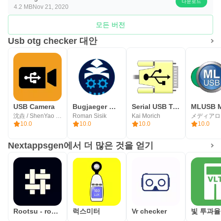
다운로드
4.2 MB
Nov 21, 2020
모든 버전
Usb otg checker 대안
USB Camera
Bugjaeger Mobile ADB - USB OTG
Serial USB Terminal
沈垚 / ShenYao China
Roman Sisik
Kai Morich
10.0
10.0
10.0
10.0
Nextappsgen에서 더 많은 것을 얻기
Rootsu - root validator
럭스미터
Vr checker