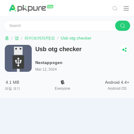
홈
앱
라이브러리/데모
Usb otg checker
Usb otg checker
Nextappsgen
Mar 12, 2024
4.1 MB
Android 4.4+
파일 크기
Everyone
Android OS