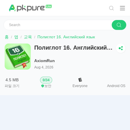
홈
앱
교육
Полиглот 16. Английский язык
Полиглот 16. Английский
язык
AxiomRun
Aug 4, 2026
4.5 MB
0
/
34
파일 크기
보안
Everyone
Android OS