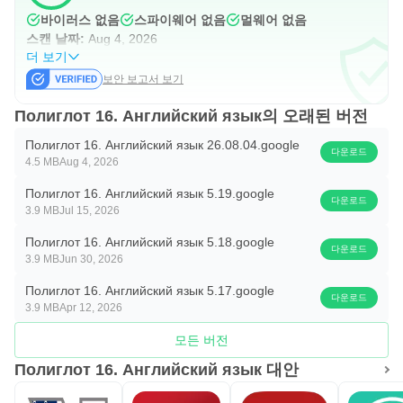
그런 다음 설정에서 증가된 난이도를 켭니다. 이 프로그램은
바이러스 없음
스파이웨어 없음
멀웨어 없음
스캔 날짜:
Aug 4, 2026
단어 옵션을 제공하지 않지만 키보드에서 문장을 입력하라
더 보기
는 메시지를 표시합니다.
보안 보고서 보기
시험
Полиглот 16. Английский язык의 오래된 버전
Полиглот 16. Английский язык 26.08.04.google
시험은 배운 내용에 대한 지식을 통합하도록 설계되었습니
다운로드
4.5 MB
Aug 4, 2026
다. 지식을 새롭게 하는 데도 좋습니다.
Полиглот 16. Английский язык 5.19.google
다운로드
3.9 MB
Jul 15, 2026
선택한 각 레슨에는 10개의 작업이 있습니다. 모든 작업은
섞이고 무작위 순서로 완료하도록 제공됩니다.
Полиглот 16. Английский язык 5.18.google
다운로드
3.9 MB
Jun 30, 2026
프로그램은 시험의 각 수업에 대한 결과를 기억합니다. 시험
Полиглот 16. Английский язык 5.17.google
다운로드
이 끝나면 전체 성적과 각 수업의 점수가 부여됩니다.
3.9 MB
Apr 12, 2026
모든 버전
처음으로 최대 점수를 얻지 못한 경우 화를 내지 마십시오.
Полиглот 16. Английский язык 대안
이것은 해당 단원에서 추가 연습을 하라는 알림일 뿐입니다.