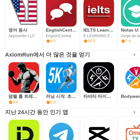
결국, 이 응용 프로그램의 주요 목적은 시험을 채점하는 것
이 아니라 영어를 배우는 데 도움이 되는 것입니다.
영어 동사
EnglishCentral - 영어 학습
IELTS Learning English
Appicenter LLC
EnglishCentral
E-LEARNING EDUs
Jorge de l
8.0
10.0
7.4
AxiomRun에서 더 많은 것을 얻기
덤벨 홈 트레이닝
러닝 시작. 초보자를 위한 달리기
타바타 타이머. 홈 인터벌 트레이닝
9.4
6.0
지난 24시간 동안 인기 앱