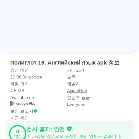
정답을 맞추면 프로그램이 칭찬해 줄 것입니다. 실수를 하면
정답을 묻는 메시지가 표시됩니다.
답을 작성할 때 선택한 단어가 음성으로 나옵니다. 그러면
정답이 나옵니다.
다음 수업으로 이동하려면 이전 수업에서 4.5점을 받아야
합니다. 점수가 기록될 때까지 수업은 차단된 상태로 유지됩
Полиглот 16. Английский язык apk 정보
니다.
최신 버전
카테고리
26.08.04.google
교육
포인트는 어떻게 계산되나요?
파일 크기
개발자
4.5 MB
AxiomRun
프로그램은 마지막 100개의 답변을 기억하고 CORRECT
Available on
콘텐츠 등급
답변의 수를 100으로 나누고 5를 곱합니다.
Everyone
4.5점을 얻으려면 100개 중 90개 질문에 올바르게 답해야
보안 보고서
지금 확인
합니다.
검사 결과: 안전
0
너무 쉽다?
이 파일을 악성으로 표시한 보안 업체가 없습니다
/34