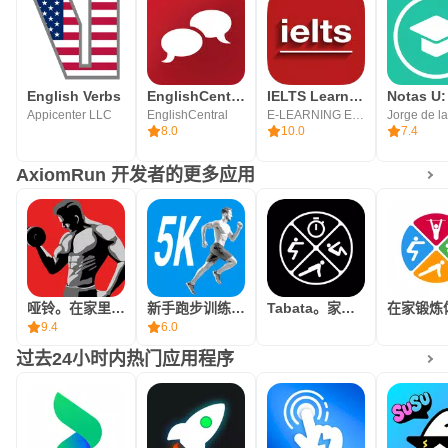
English Verbs
EnglishCentral - Learn English
IELTS Learning English
Appicenter LLC
EnglishCentral
E-LEARNING EDUs
Jorge de l
8.0
10.0
7.4
AxiomRun 开发者的更多应用
哑铃。在家里锻炼。
新手跑步训练计划 - 零基础轻松入门
Tabata。家庭间歇训练
在家锻炼
9.4
6.0
过去24小时内热门应用程序