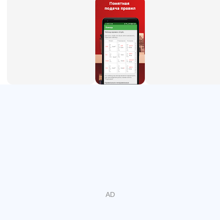
6.形容词的比较度。指示代词。
7. 词参数。使用很多很多。
8.介词和时间参数。
9.有/有。
10.方向和运动的介词。
11.情态动词可以，必须，应该。
12. 连续
13. 形容词。人的描述。天气
14现在完美
15. 势在必行
16. 短语动词
这个怎么运作？
该程序为您提供简单的俄语表达。
根据屏幕上的单词，您需要进行英文翻译。