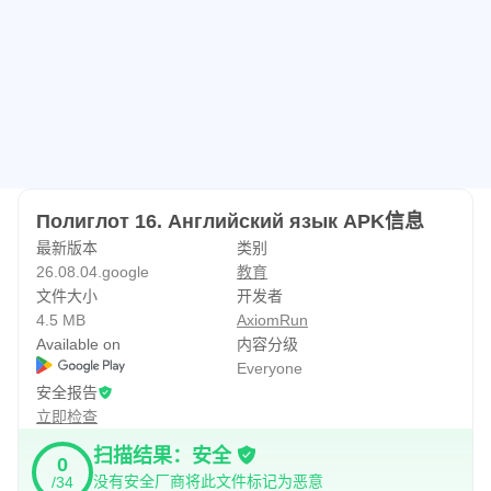
如果你回答正确，程序会表扬你。如果您犯了错误，系统会
提示您正确答案。
在您撰写答案时，所选单词会发声。然后给出正确答案。
要继续下一课，您需要在上一课中获得 4.5 分。在得分之
前，课程仍然被封锁。
积分是怎么计算的？
Полиглот 16. Английский язык APK信息
最新版本
类别
程序会记住最后 100 个答案，正确答案的数量除以 100 再
26.08.04.google
教育
乘以 5。
文件大小
开发者
4.5 MB
AxiomRun
要获得 4.5 分，您需要在 100 题中正确回答 90 题。
Available on
内容分级
Everyone
太容易了？
安全报告
立即检查
然后在设置中打开增加的难度级别。该程序不会为您提供单
词选项，但会要求您从键盘输入一个句子。
扫描结果：安全
0
没有安全厂商将此文件标记为恶意
/34