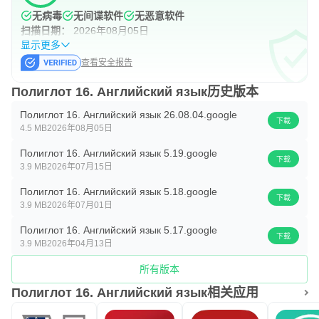
考试
无病毒
无间谍软件
无恶意软件
扫描日期：
2026年08月05日
考试旨在巩固所学课程的知识。它也有利于更新知识。
显示更多
查看安全报告
每个选定的课程有 10 个任务。所有任务都被打乱并提供给
您以随机顺序完成。
Полиглот 16. Английский язык历史版本
Полиглот 16. Английский язык 26.08.04.google
该程序会记住考试中每节课的结果。考试结束时，给出总成
下载
4.5 MB
2026年08月05日
绩和每节课的成绩。
Полиглот 16. Английский язык 5.19.google
下载
3.9 MB
2026年07月15日
如果您第一次没有获得最高分，请不要沮丧。
Полиглот 16. Английский язык 5.18.google
下载
这只是提醒在相应的课程中进行一些额外的练习。毕竟，这
3.9 MB
2026年07月01日
个应用程序的主要目的是帮助您学习英语，而不是为考试评
Полиглот 16. Английский язык 5.17.google
下载
分。
3.9 MB
2026年04月13日
所有版本
Полиглот 16. Английский язык相关应用