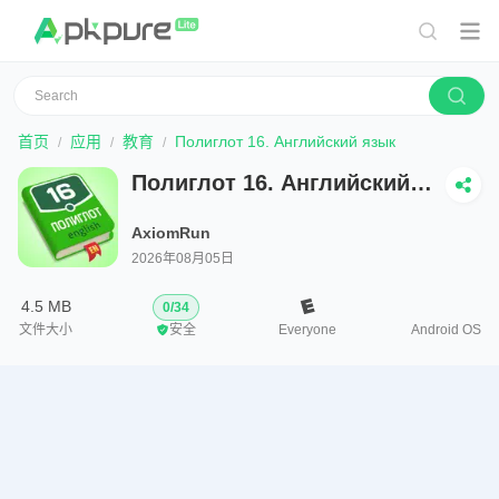
首页
应用
教育
Полиглот 16. Английский язык
Полиглот 16. Английский
язык
AxiomRun
2026年08月05日
4.5 MB
0
/
34
文件大小
安全
Everyone
Android OS