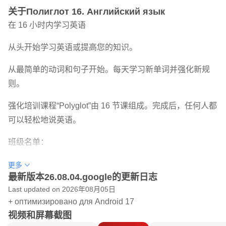
关于Полиглот 16. Английский язык
在 16 小时内学习英语
从头开始学习英语或提高您的知识。
从最简单的动词和句子开始。每天学习新单词并强化新规
则。
强化培训课程“Polyglot”由 16 节课组成。完成后，任何人都
可以轻松地说英语。
班级名单：
1.动词的基本形式。
更多
最新版本26.08.04.google的更新日志
2. 代词。疑问词。
Last updated on 2026年08月05日
3.动词“成为”。地点介词。喜欢/想要。
+ оптимизировано для Android 17
4.所有格代词。
视频和屏幕截图
5. 专业。礼仪。