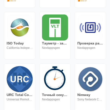
10.0
10.0
ISO Today
Тауметр - замер тонировки
Проверка работы nfc
California Independent System Operator Corporation
Nextappsgen
Nextappsgen
URC Total Control 2.0 Mobile
Точный секундомер на русском
Nimway
Universal Remote Control, Inc
Nextappsgen
Sony Network Communications Europe B.V.