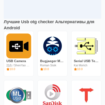
Лучшие Usb otg checker Альтернативы для
Android
USB Camera
Bugjaeger Mobile ADB - USB OTG
Serial USB Terminal
沈垚 / ShenYao China
Roman Sisik
Kai Morich
10.0
10.0
10.0