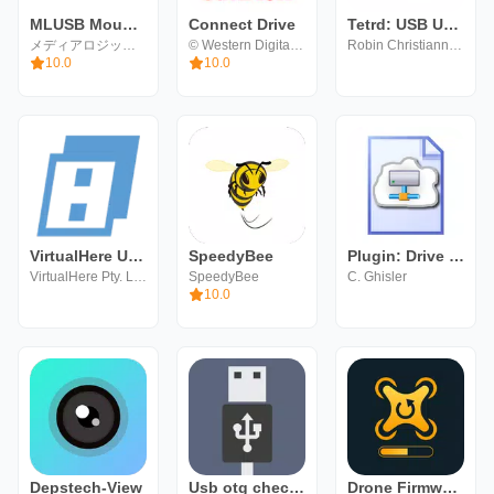
MLUSB Mounter: менеджер файлов
Connect Drive
Tetrd: USB Universal Tethering
メディアロジック (Media Logic, corp.)
© Western Digital Corporation or its affiliates.
Robin Christianne Juson
10.0
10.0
VirtualHere USB Server
SpeedyBee
Plugin: Drive for Totalcmd
VirtualHere Pty. Ltd.
SpeedyBee
C. Ghisler
10.0
Depstech-View
Usb otg checker
Drone Firmware Flasher