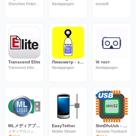
Shenzhen Potensic Intelligent Co., Ltd.
Nextappsgen
eziosoft
Transcend Elite
Люксметр - замер освещённости
Vr тест
Transcend Information, Inc.
Nextappsgen
Nextappsgen
MLメディアプレイヤー
EasyTether
StmDfuUsb - прошивка Stm32
メディアロジック (Media Logic, corp.)
Mobile Stream
Yaroslav Trymbach