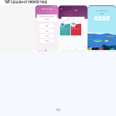
วิดีโอและภาพหน้าจอ
Our quiz will direct you to the most suitable level for you
and, from there, your journey to the land of synonyms and
homophones begins! Download the app today and start
expanding your vocabulary!