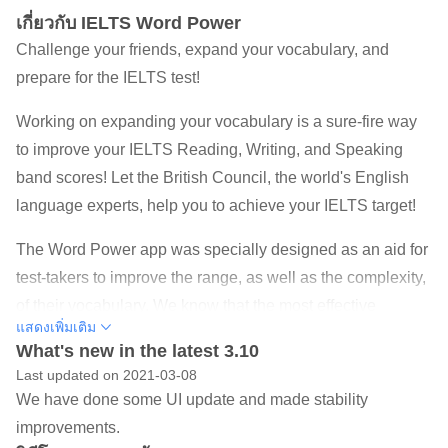
เกี่ยวกับ IELTS Word Power
Challenge your friends, expand your vocabulary, and
prepare for the IELTS test!
Working on expanding your vocabulary is a sure-fire way
to improve your IELTS Reading, Writing, and Speaking
band scores! Let the British Council, the world's English
language experts, help you to achieve your IELTS target!
The Word Power app was specially designed as an aid for
test-takers to improve the range, as well as the complexity,
of their vocabulary. We know that the most effective
แสดงเพิ่มเติม
learning takes place when you are enjoying yourself, so
What's new in the latest 3.10
we have developed a series of interesting and exciting
Last updated on 2021-03-08
vocabulary-building games that will ensure that you learn
We have done some UI update and made stability
and have fun at the same time! You can even challenge
improvements.
your friends and see who has the best vocabulary!