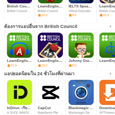
British Council EnglishScore
LearnEnglish Podcasts
IELTS Speaking Assistant
British Council EnglishScore
British Council
Virtual Education OU
British Cou
10.0
9.0
10.0
ต้องการแอปอื่นจาก British Council
LearnEnglish Podcasts
LearnEnglish Grammar
Johnny Grammar Word Challenge
10.0
10.0
8.0
แอปยอดนิยมใน 24 ชั่วโมงที่ผ่านมา
InDrive: เรียกรถ & เดลิเวอรี่
CapCut
Blackmagic Camera
® SUOL INNOVATIONS LTD
Bytedance Pte. Ltd.
Blackmagic Design Inc.
AFTVnews