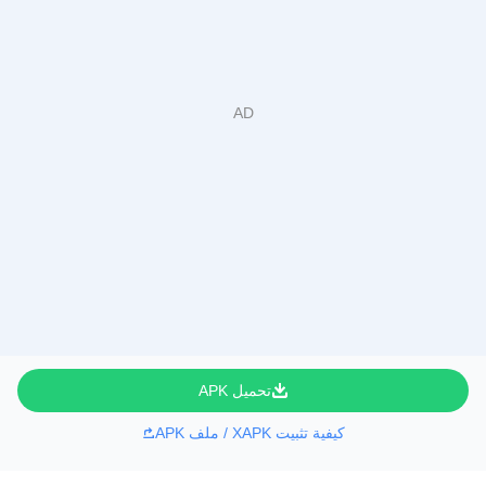
تحميل APK
كيفية تثبيت XAPK / ملف APK