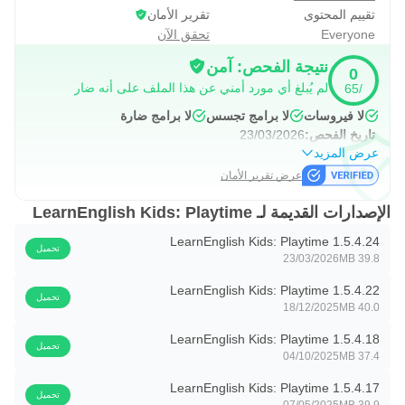
تقييم المحتوى
تقرير الأمان
تتوفر فترات الاشتراك لمدة شهر وستة أشهر.
Everyone
تحقق الآن
سيختلف سعر الاشتراك حسب الخطة والمنطقة المحددة.
نتيجة الفحص: آمن
0
يتم تحميل الدفع على حساب Google Play عند تأكيد الشراء.
لم يُبلغ أي مورد أمني عن هذا الملف على أنه ضار
/65
سيتم تحميل حساب Google Play الخاص بك بنفس سعر التجديد
لا فيروسات
لا برامج تجسس
لا برامج ضارة
خلال فترة 24 ساعة قبل نهاية فترة الدفع الحالية ما لم يتم إيقاف
تاريخ الفحص:
23/03/2026
التجديد التلقائي في إعدادات حساب Google Play الخاص بك.
عرض المزيد
قم بإدارة اشتراكاتك أو قم بإيقاف تشغيل الاشتراكات في أي
عرض تقرير الأمان
وقت عن طريق الدخول إلى إعدادات حساب Google Play بعد
الإصدارات القديمة لـ LearnEnglish Kids: Playtime
الشراء.
LearnEnglish Kids: Playtime 1.5.4.24
تحميل
سيتم مصادرة أي جزء غير مستخدم من الفترة التجريبية المجانية،
23/03/2026
39.8 MB
إذا تم عرضه، عندما يشتري المستخدم اشتراكًا في هذا المنشور،
LearnEnglish Kids: Playtime 1.5.4.22
تحميل
حيثما ينطبق ذلك.
18/12/2025
40.0 MB
LearnEnglish Kids: Playtime 1.5.4.18
سياسة الخصوصية
تحميل
04/10/2025
37.4 MB
http://learnenglishkids.britishcouncil.org/en/apps/learnengli
LearnEnglish Kids: Playtime 1.5.4.17
sh-kids-playtime/privacy
تحميل
07/05/2025
39.9 MB