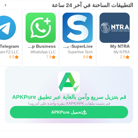
التطبيقات الساخنة في آخر 24 ساعة
My NTRA
SuperLive- بث مباشر و دردشة
WhatsApp Business
Telegram
ram FZ-LLC
WhatsApp LLC
Superlive Tech
My NTRA
8.5
7.9
9.8
2.5
قم بتنزيل سريع وآمن بالغاية عبر تطبيق APKPure
قم بتثبيت ملفات XAPK/APK بنقرة واحدة على أندرويد!
تحميل APKPure