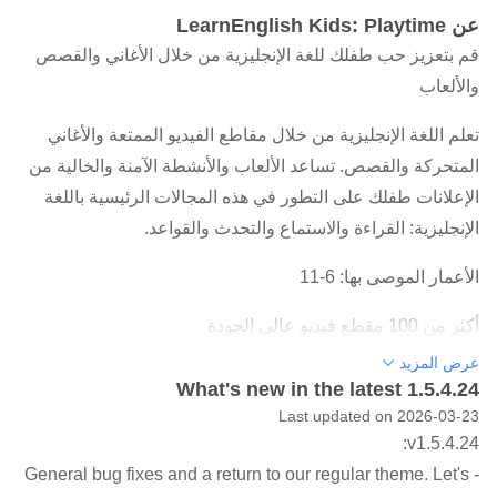
عن LearnEnglish Kids: Playtime
قم بتعزيز حب طفلك للغة الإنجليزية من خلال الأغاني والقصص
والألعاب
تعلم اللغة الإنجليزية من خلال مقاطع الفيديو الممتعة والأغاني
المتحركة والقصص. تساعد الألعاب والأنشطة الآمنة والخالية من
الإعلانات طفلك على التطور في هذه المجالات الرئيسية باللغة
الإنجليزية: القراءة والاستماع والتحدث والقواعد.
الأعمار الموصى بها: 6-11
أكثر من 100 مقطع فيديو عالي الجودة
يتم إنشاء أغانينا وقصصنا المتحركة بواسطة خبراء تعلم اللغة في
عرض المزيد
What's new in the latest 1.5.4.24
المجلس الثقافي البريطاني ويتم تجميعها في موضوعات مثل
Last updated on 2026-03-23
القصص الخيالية وأغاني الأطفال الكلاسيكية والأناشيد النحوية.
v1.5.4.24:
يأتي كل فيديو مزودًا بترجمات يمكن تشغيلها أو إيقاف تشغيلها
- General bug fixes and a return to our regular theme. Let's
لمساعدة الأطفال على القراءة والاستماع. قم بتنزيل جميع